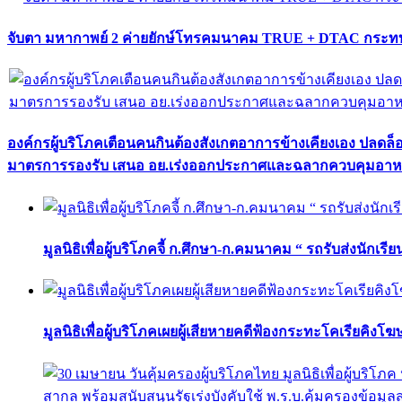
จับตา มหากาพย์ 2 ค่ายยักษ์โทรคมนาคม TRUE + DTAC กระทบ
องค์กรผู้บริโภคเตือนคนกินต้องสังเกตอาการข้างเคียงเอง ปลดล
มาตรการรองรับ เสนอ อย.เร่งออกประกาศและฉลากควบคุมอา
มูลนิธิเพื่อผู้บริโภคจี้ ก.ศึกษา-ก.คมนาคม “ รถรับส่งนักเร
มูลนิธิเพื่อผู้บริโภคเผยผู้เสียหายคดีฟ้องกระทะโคเรียคิงโ