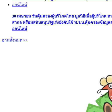
30 เมษายน วันคุ้มครองผู้บริโภคไทย มูลนิธิเพื่อผู้บริโภค ห
สากล พร้อมสนับสนุนรัฐเร่งบังคับใช้ พ.ร.บ.คุ้มครองข้อมู
ออนไลน์
อ่านทั้งหมด >>