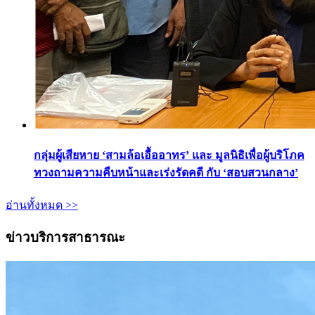
กลุ่มผู้เสียหาย ‘สามล้อเอื้ออาทร’ และ มูลนิธิเพื่อผู้บริโภค
ทวงถามความคืบหน้าและเร่งรัดคดี กับ ‘สอบสวนกลาง’
อ่านทั้งหมด >>
ข่าวบริการสาธารณะ