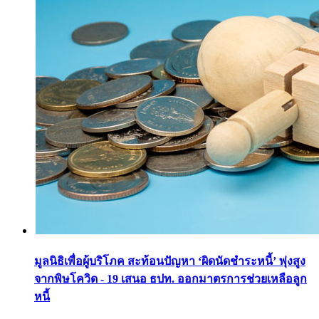
มูลนิธิเพื่อผู้บริโภค สะท้อนปัญหา ‘ผิดนัดชำระหนี้’ พุ่งสูง
จากพิษโควิด - 19 เสนอ ธปท. ออกมาตรการช่วยเหลือลูก
หนี้