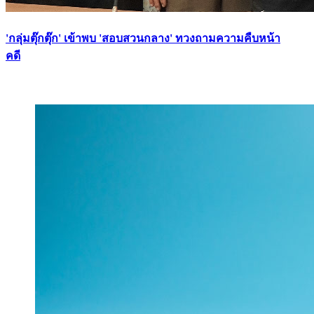
'กลุ่มตุ๊กตุ๊ก' เข้าพบ 'สอบสวนกลาง' ทวงถามความคืบหน้า
คดี