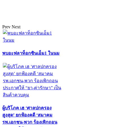
Prev
Next
พบอะฟลาท็อกซินเอ็ม1 ในนม
ผู้บริโภค เฮ ‘ศาลปกครอง
สูงสุด’ ยกฟ้องคดี ‘สมาคม
รพ.เอกชน-พวก ร้องเพิกถอน