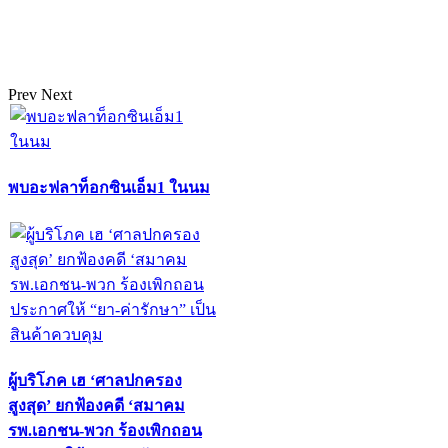
Prev
Next
พบอะฟลาท็อกซินเอ็ม1 ในนม
ผู้บริโภค เฮ ‘ศาลปกครอง
สูงสุด’ ยกฟ้องคดี ‘สมาคม
รพ.เอกชน-พวก ร้องเพิกถอน