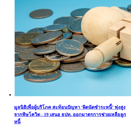
มูลนิธิเพื่อผู้บริโภค สะท้อนปัญหา ‘ผิดนัดชำระหนี้’ พุ่งสูง
จากพิษโควิด - 19 เสนอ ธปท. ออกมาตรการช่วยเหลือลูก
หนี้