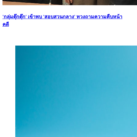
'กลุ่มตุ๊กตุ๊ก' เข้าพบ 'สอบสวนกลาง' ทวงถามความคืบหน้า
คดี