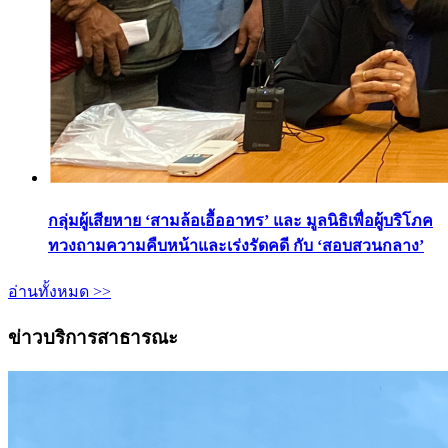
กลุ่มผู้เสียหาย ‘สามล้อเอื้ออาทร’ และ มูลนิธิเพื่อผู้บริโภค
ทวงถามความคืบหน้าและเร่งรัดคดี กับ ‘สอบสวนกลาง’
อ่านทั้งหมด >>
ข่าวบริการสาธารณะ