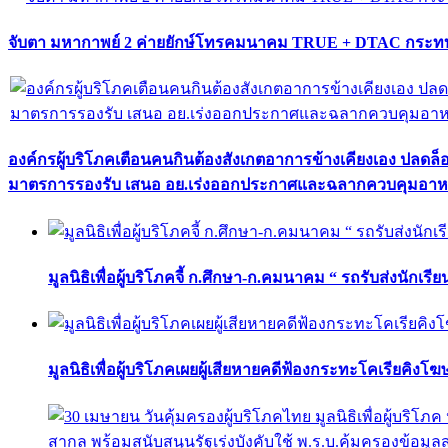
จับตา มหากาพย์ 2 ค่ายยักษ์โทรคมนาคม TRUE + DTAC กระทบ
องค์กรผู้บริโภคเตือนคนกินต้องสังเกตอาการข้างเคียงเอง ปลดล
มาตรการรองรับ เสนอ อย.เร่งออกประกาศและฉลากควบคุมอา
มูลนิธิเพื่อผู้บริโภคจี้ ก.ศึกษา-ก.คมนาคม “ รถรับส่งนักเร
มูลนิธิเพื่อผู้บริโภคเผยผู้เสียหายคดีฟ้องกระทะโคเรียคิงโ