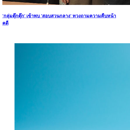
'กลุ่มตุ๊กตุ๊ก' เข้าพบ 'สอบสวนกลาง' ทวงถามความคืบหน้า
คดี