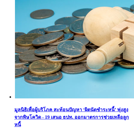
มูลนิธิเพื่อผู้บริโภค สะท้อนปัญหา ‘ผิดนัดชำระหนี้’ พุ่งสูง
จากพิษโควิด - 19 เสนอ ธปท. ออกมาตรการช่วยเหลือลูก
หนี้