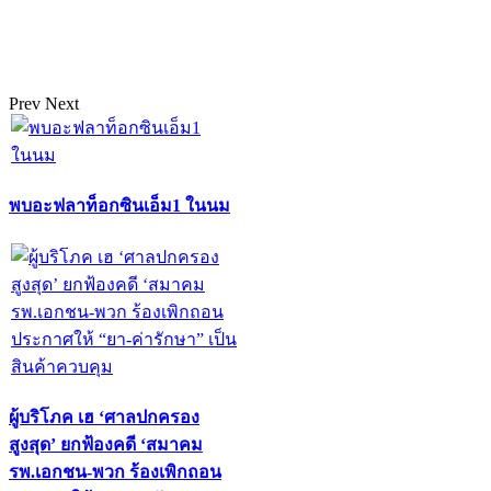
Prev
Next
พบอะฟลาท็อกซินเอ็ม1 ในนม
ผู้บริโภค เฮ ‘ศาลปกครอง
สูงสุด’ ยกฟ้องคดี ‘สมาคม
รพ.เอกชน-พวก ร้องเพิกถอน