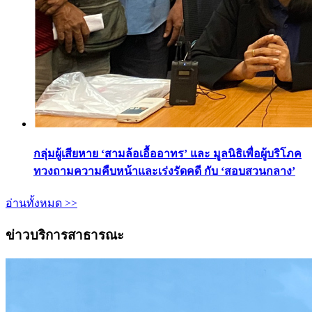
กลุ่มผู้เสียหาย ‘สามล้อเอื้ออาทร’ และ มูลนิธิเพื่อผู้บริโภค
ทวงถามความคืบหน้าและเร่งรัดคดี กับ ‘สอบสวนกลาง’
อ่านทั้งหมด >>
ข่าวบริการสาธารณะ