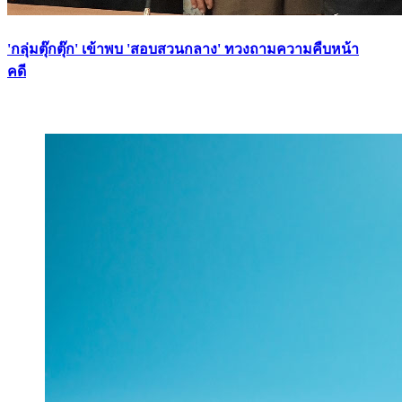
'กลุ่มตุ๊กตุ๊ก' เข้าพบ 'สอบสวนกลาง' ทวงถามความคืบหน้า
คดี