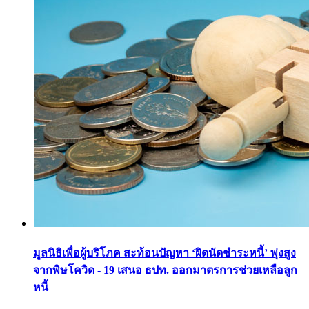
มูลนิธิเพื่อผู้บริโภค สะท้อนปัญหา ‘ผิดนัดชำระหนี้’ พุ่งสูง
จากพิษโควิด - 19 เสนอ ธปท. ออกมาตรการช่วยเหลือลูก
หนี้