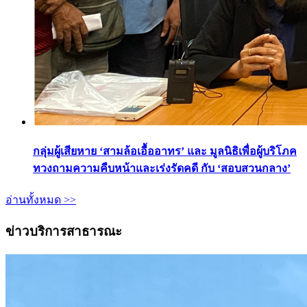
กลุ่มผู้เสียหาย ‘สามล้อเอื้ออาทร’ และ มูลนิธิเพื่อผู้บริโภค
ทวงถามความคืบหน้าและเร่งรัดคดี กับ ‘สอบสวนกลาง’
อ่านทั้งหมด >>
ข่าวบริการสาธารณะ