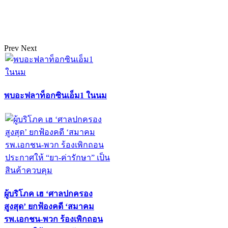
Prev
Next
พบอะฟลาท็อกซินเอ็ม1 ในนม
ผู้บริโภค เฮ ‘ศาลปกครอง
สูงสุด’ ยกฟ้องคดี ‘สมาคม
รพ.เอกชน-พวก ร้องเพิกถอน