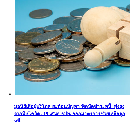
มูลนิธิเพื่อผู้บริโภค สะท้อนปัญหา ‘ผิดนัดชำระหนี้’ พุ่งสูง
จากพิษโควิด - 19 เสนอ ธปท. ออกมาตรการช่วยเหลือลูก
หนี้