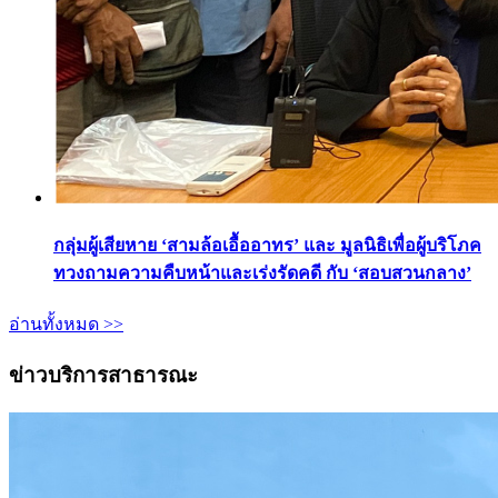
กลุ่มผู้เสียหาย ‘สามล้อเอื้ออาทร’ และ มูลนิธิเพื่อผู้บริโภค
ทวงถามความคืบหน้าและเร่งรัดคดี กับ ‘สอบสวนกลาง’
อ่านทั้งหมด >>
ข่าวบริการสาธารณะ