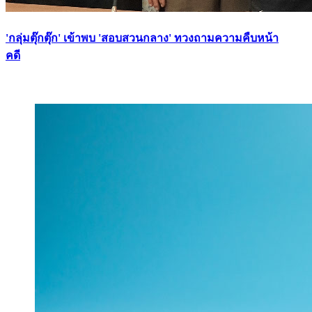
'กลุ่มตุ๊กตุ๊ก' เข้าพบ 'สอบสวนกลาง' ทวงถามความคืบหน้า
คดี