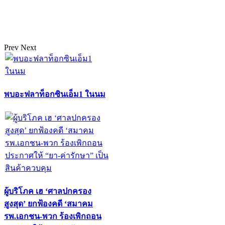
Prev
Next
พบอะฟลาท็อกซินเอ็ม1 ในนม
ผู้บริโภค เฮ ‘ศาลปกครอง
สูงสุด’ ยกฟ้องคดี ‘สมาคม
รพ.เอกชน-พวก ร้องเพิกถอน