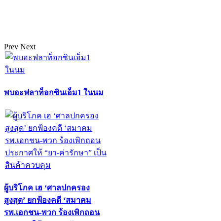
Prev
Next
พบอะฟลาท็อกซินเอ็ม1 ในนม
ผู้บริโภค เฮ ‘ศาลปกครอง
สูงสุด’ ยกฟ้องคดี ‘สมาคม
รพ.เอกชน-พวก ร้องเพิกถอน