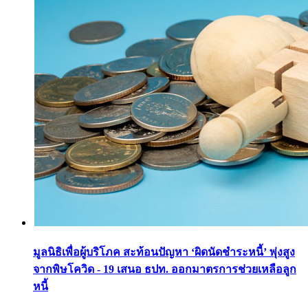
มูลนิธิเพื่อผู้บริโภค สะท้อนปัญหา ‘ผิดนัดชำระหนี้’ พุ่งสูง
จากพิษโควิด - 19 เสนอ ธปท. ออกมาตรการช่วยเหลือลูก
หนี้