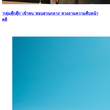
'กลุ่มตุ๊กตุ๊ก' เข้าพบ 'สอบสวนกลาง' ทวงถามความคืบหน้า
คดี