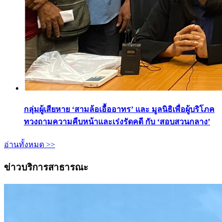
กลุ่มผู้เสียหาย ‘สามล้อเอื้ออาทร’ และ มูลนิธิเพื่อผู้บริโภค
ทวงถามความคืบหน้าและเร่งรัดคดี กับ ‘สอบสวนกลาง’
อ่านทั้งหมด >>
ข่าวบริการสาธารณะ