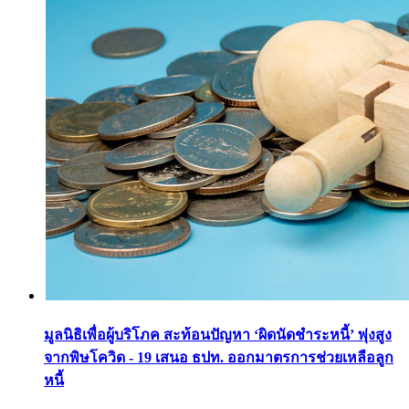
มูลนิธิเพื่อผู้บริโภค สะท้อนปัญหา ‘ผิดนัดชำระหนี้’ พุ่งสูง
จากพิษโควิด - 19 เสนอ ธปท. ออกมาตรการช่วยเหลือลูก
หนี้