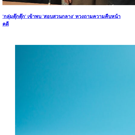
'กลุ่มตุ๊กตุ๊ก' เข้าพบ 'สอบสวนกลาง' ทวงถามความคืบหน้า
คดี