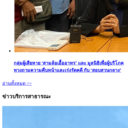
กลุ่มผู้เสียหาย ‘สามล้อเอื้ออาทร’ และ มูลนิธิเพื่อผู้บริโภค
ทวงถามความคืบหน้าและเร่งรัดคดี กับ ‘สอบสวนกลาง’
อ่านทั้งหมด >>
ข่าวบริการสาธารณะ