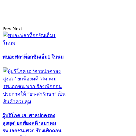
Prev
Next
พบอะฟลาท็อกซินเอ็ม1 ในนม
ผู้บริโภค เฮ ‘ศาลปกครอง
สูงสุด’ ยกฟ้องคดี ‘สมาคม
รพ.เอกชน-พวก ร้องเพิกถอน