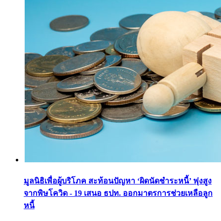
มูลนิธิเพื่อผู้บริโภค สะท้อนปัญหา ‘ผิดนัดชำระหนี้’ พุ่งสูง
จากพิษโควิด - 19 เสนอ ธปท. ออกมาตรการช่วยเหลือลูก
หนี้