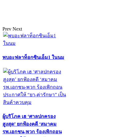
Prev
Next
พบอะฟลาท็อกซินเอ็ม1 ในนม
ผู้บริโภค เฮ ‘ศาลปกครอง
สูงสุด’ ยกฟ้องคดี ‘สมาคม
รพ.เอกชน-พวก ร้องเพิกถอน