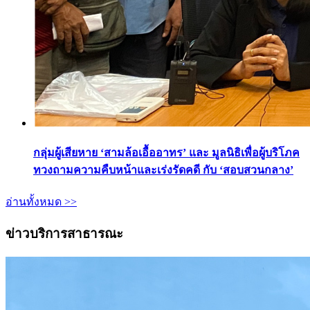
กลุ่มผู้เสียหาย ‘สามล้อเอื้ออาทร’ และ มูลนิธิเพื่อผู้บริโภค
ทวงถามความคืบหน้าและเร่งรัดคดี กับ ‘สอบสวนกลาง’
อ่านทั้งหมด >>
ข่าวบริการสาธารณะ