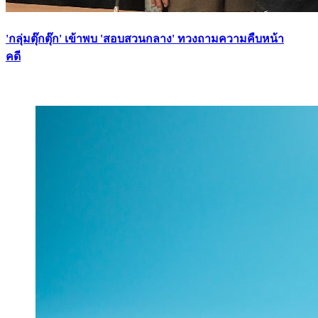
'กลุ่มตุ๊กตุ๊ก' เข้าพบ 'สอบสวนกลาง' ทวงถามความคืบหน้า
คดี