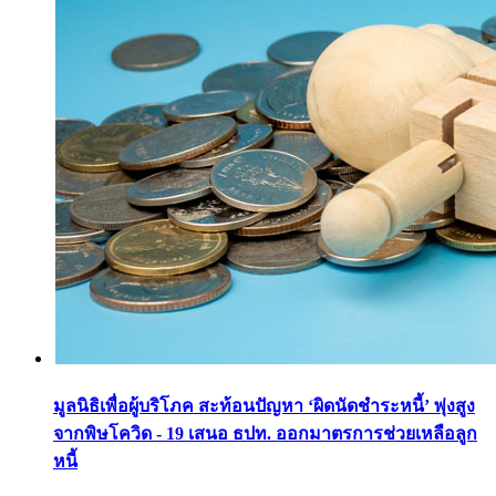
มูลนิธิเพื่อผู้บริโภค สะท้อนปัญหา ‘ผิดนัดชำระหนี้’ พุ่งสูง
จากพิษโควิด - 19 เสนอ ธปท. ออกมาตรการช่วยเหลือลูก
หนี้