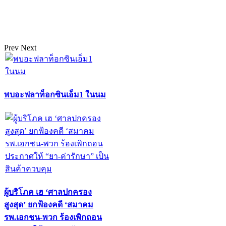
Prev
Next
พบอะฟลาท็อกซินเอ็ม1 ในนม
ผู้บริโภค เฮ ‘ศาลปกครอง
สูงสุด’ ยกฟ้องคดี ‘สมาคม
รพ.เอกชน-พวก ร้องเพิกถอน