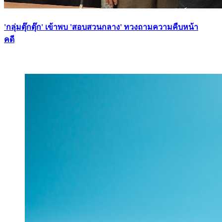
'กลุ่มตุ๊กตุ๊ก' เข้าพบ 'สอบสวนกลาง' ทวงถามความคืบหน้า
คดี