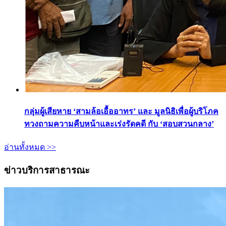
กลุ่มผู้เสียหาย ‘สามล้อเอื้ออาทร’ และ มูลนิธิเพื่อผู้บริโภค
ทวงถามความคืบหน้าและเร่งรัดคดี กับ ‘สอบสวนกลาง’
อ่านทั้งหมด >>
ข่าวบริการสาธารณะ