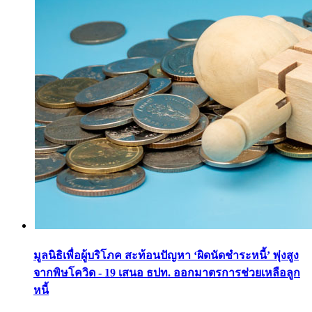
มูลนิธิเพื่อผู้บริโภค สะท้อนปัญหา ‘ผิดนัดชำระหนี้’ พุ่งสูง
จากพิษโควิด - 19 เสนอ ธปท. ออกมาตรการช่วยเหลือลูก
หนี้