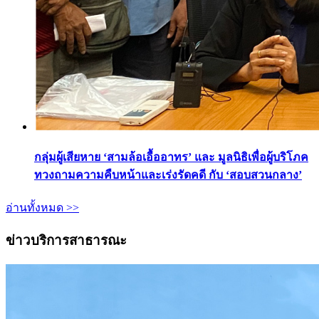
กลุ่มผู้เสียหาย ‘สามล้อเอื้ออาทร’ และ มูลนิธิเพื่อผู้บริโภค
ทวงถามความคืบหน้าและเร่งรัดคดี กับ ‘สอบสวนกลาง’
อ่านทั้งหมด >>
ข่าวบริการสาธารณะ