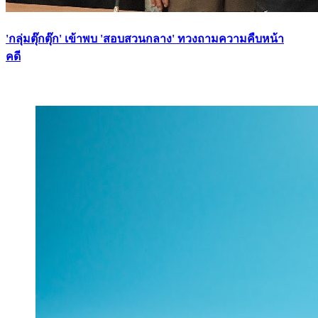
'กลุ่มตุ๊กตุ๊ก' เข้าพบ 'สอบสวนกลาง' ทวงถามความคืบหน้า
คดี