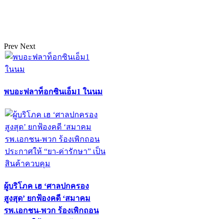
Prev
Next
พบอะฟลาท็อกซินเอ็ม1 ในนม
ผู้บริโภค เฮ ‘ศาลปกครอง
สูงสุด’ ยกฟ้องคดี ‘สมาคม
รพ.เอกชน-พวก ร้องเพิกถอน