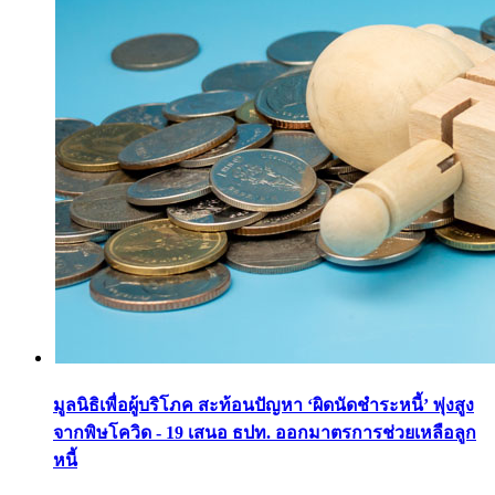
มูลนิธิเพื่อผู้บริโภค สะท้อนปัญหา ‘ผิดนัดชำระหนี้’ พุ่งสูง
จากพิษโควิด - 19 เสนอ ธปท. ออกมาตรการช่วยเหลือลูก
หนี้