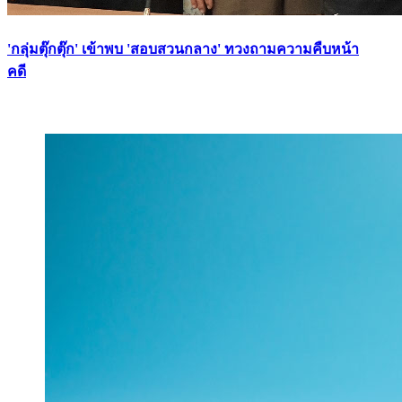
'กลุ่มตุ๊กตุ๊ก' เข้าพบ 'สอบสวนกลาง' ทวงถามความคืบหน้า
คดี