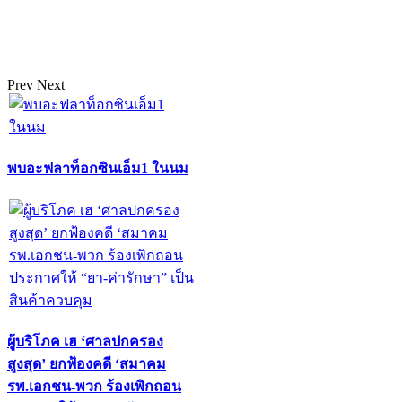
Prev
Next
พบอะฟลาท็อกซินเอ็ม1 ในนม
ผู้บริโภค เฮ ‘ศาลปกครอง
สูงสุด’ ยกฟ้องคดี ‘สมาคม
รพ.เอกชน-พวก ร้องเพิกถอน