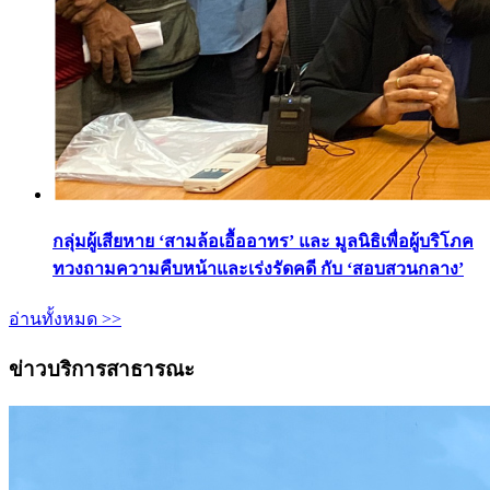
กลุ่มผู้เสียหาย ‘สามล้อเอื้ออาทร’ และ มูลนิธิเพื่อผู้บริโภค
ทวงถามความคืบหน้าและเร่งรัดคดี กับ ‘สอบสวนกลาง’
อ่านทั้งหมด >>
ข่าวบริการสาธารณะ