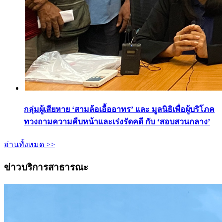
กลุ่มผู้เสียหาย ‘สามล้อเอื้ออาทร’ และ มูลนิธิเพื่อผู้บริโภค
ทวงถามความคืบหน้าและเร่งรัดคดี กับ ‘สอบสวนกลาง’
อ่านทั้งหมด >>
ข่าวบริการสาธารณะ