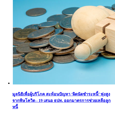
มูลนิธิเพื่อผู้บริโภค สะท้อนปัญหา ‘ผิดนัดชำระหนี้’ พุ่งสูง
จากพิษโควิด - 19 เสนอ ธปท. ออกมาตรการช่วยเหลือลูก
หนี้