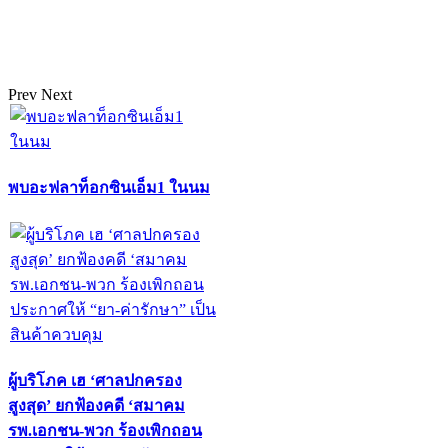
Prev
Next
พบอะฟลาท็อกซินเอ็ม1 ในนม
ผู้บริโภค เฮ ‘ศาลปกครอง
สูงสุด’ ยกฟ้องคดี ‘สมาคม
รพ.เอกชน-พวก ร้องเพิกถอน