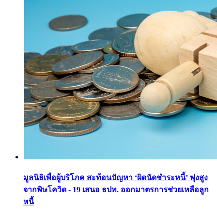
มูลนิธิเพื่อผู้บริโภค สะท้อนปัญหา ‘ผิดนัดชำระหนี้’ พุ่งสูง
จากพิษโควิด - 19 เสนอ ธปท. ออกมาตรการช่วยเหลือลูก
หนี้