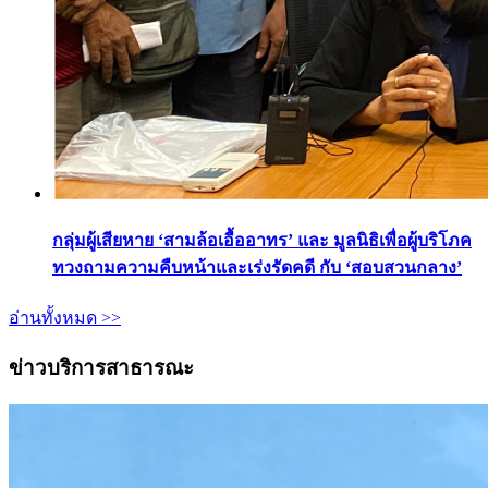
กลุ่มผู้เสียหาย ‘สามล้อเอื้ออาทร’ และ มูลนิธิเพื่อผู้บริโภค
ทวงถามความคืบหน้าและเร่งรัดคดี กับ ‘สอบสวนกลาง’
อ่านทั้งหมด >>
ข่าวบริการสาธารณะ