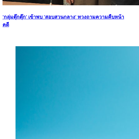
'กลุ่มตุ๊กตุ๊ก' เข้าพบ 'สอบสวนกลาง' ทวงถามความคืบหน้า
คดี