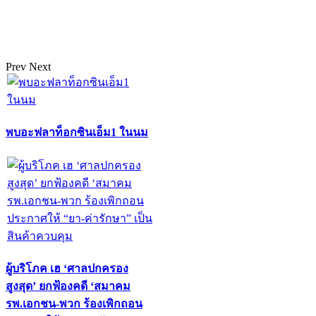
Prev
Next
พบอะฟลาท็อกซินเอ็ม1 ในนม
ผู้บริโภค เฮ ‘ศาลปกครอง
สูงสุด’ ยกฟ้องคดี ‘สมาคม
รพ.เอกชน-พวก ร้องเพิกถอน