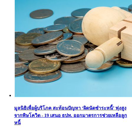
มูลนิธิเพื่อผู้บริโภค สะท้อนปัญหา ‘ผิดนัดชำระหนี้’ พุ่งสูง
จากพิษโควิด - 19 เสนอ ธปท. ออกมาตรการช่วยเหลือลูก
หนี้