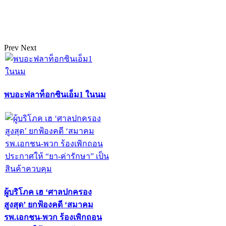
Prev
Next
พบอะฟลาท็อกซินเอ็ม1 ในนม
ผู้บริโภค เฮ ‘ศาลปกครอง
สูงสุด’ ยกฟ้องคดี ‘สมาคม
รพ.เอกชน-พวก ร้องเพิกถอน