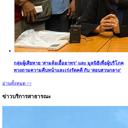
กลุ่มผู้เสียหาย ‘สามล้อเอื้ออาทร’ และ มูลนิธิเพื่อผู้บริโภค
ทวงถามความคืบหน้าและเร่งรัดคดี กับ ‘สอบสวนกลาง’
อ่านทั้งหมด >>
ข่าวบริการสาธารณะ