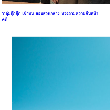
'กลุ่มตุ๊กตุ๊ก' เข้าพบ 'สอบสวนกลาง' ทวงถามความคืบหน้า
คดี