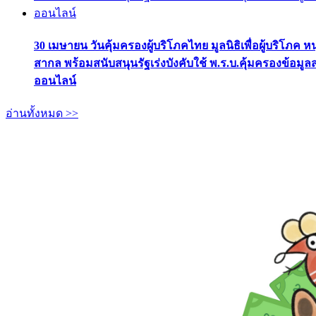
30 เมษายน วันคุ้มครองผู้บริโภคไทย มูลนิธิเพื่อผู้บริโภค ห
สากล พร้อมสนับสนุนรัฐเร่งบังคับใช้ พ.ร.บ.คุ้มครองข้อมู
ออนไลน์
อ่านทั้งหมด >>