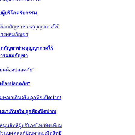
ผู้บริโภครับกรรม
็อกกัญชาช่วงสุญญากาศไร้
หารผสมกัญชา
ียนต้องปลอดภัย”
ฆษณาเกินจริง ถูกฟ้องปิดปาก!