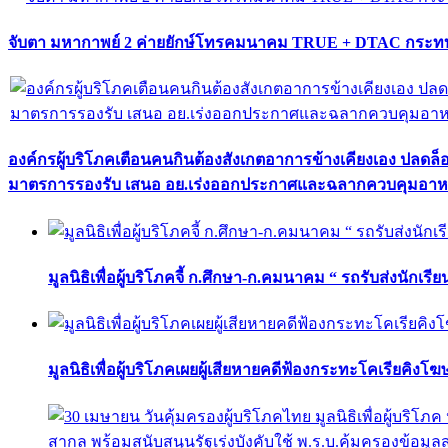
จับตา มหากาพย์ 2 ค่ายยักษ์โทรคมนาคม TRUE + DTAC กระทบ
องค์กรผู้บริโภคเตือนคนกินต้องสังเกตอาการข้างเคียงเอง ปลดล
มาตรการรองรับ เสนอ อย.เร่งออกประกาศและฉลากควบคุมอา
มูลนิธิเพื่อผู้บริโภคจี้ ก.ศึกษา-ก.คมนาคม “ รถรับส่งนักเร
มูลนิธิเพื่อผู้บริโภคเผยผู้เสียหายคดีฟ้องกระทะโคเรียคิงโ