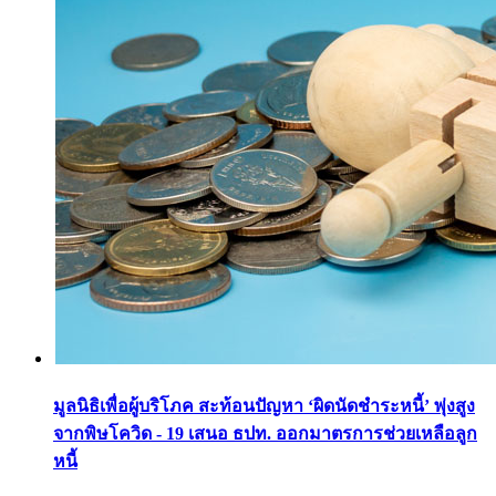
มูลนิธิเพื่อผู้บริโภค สะท้อนปัญหา ‘ผิดนัดชำระหนี้’ พุ่งสูง
จากพิษโควิด - 19 เสนอ ธปท. ออกมาตรการช่วยเหลือลูก
หนี้