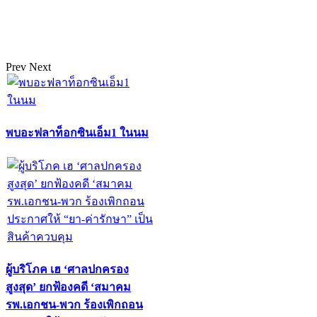
Prev
Next
พบอะฟลาท็อกซินเอ็ม1 ในนม
ผู้บริโภค เฮ ‘ศาลปกครอง
สูงสุด’ ยกฟ้องคดี ‘สมาคม
รพ.เอกชน-พวก ร้องเพิกถอน