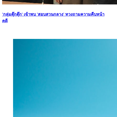
'กลุ่มตุ๊กตุ๊ก' เข้าพบ 'สอบสวนกลาง' ทวงถามความคืบหน้า
คดี