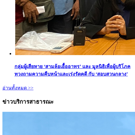
กลุ่มผู้เสียหาย ‘สามล้อเอื้ออาทร’ และ มูลนิธิเพื่อผู้บริโภค
ทวงถามความคืบหน้าและเร่งรัดคดี กับ ‘สอบสวนกลาง’
อ่านทั้งหมด >>
ข่าวบริการสาธารณะ