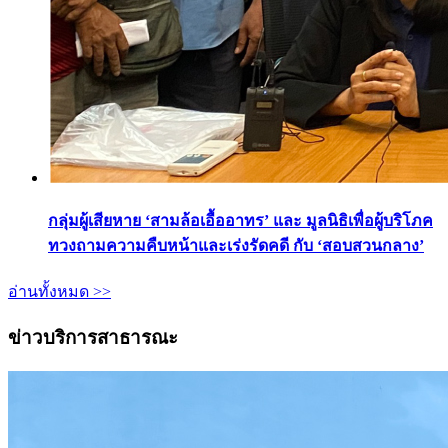
กลุ่มผู้เสียหาย ‘สามล้อเอื้ออาทร’ และ มูลนิธิเพื่อผู้บริโภค
ทวงถามความคืบหน้าและเร่งรัดคดี กับ ‘สอบสวนกลาง’
อ่านทั้งหมด >>
ข่าวบริการสาธารณะ