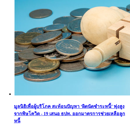
มูลนิธิเพื่อผู้บริโภค สะท้อนปัญหา ‘ผิดนัดชำระหนี้’ พุ่งสูง
จากพิษโควิด - 19 เสนอ ธปท. ออกมาตรการช่วยเหลือลูก
หนี้