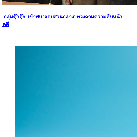
'กลุ่มตุ๊กตุ๊ก' เข้าพบ 'สอบสวนกลาง' ทวงถามความคืบหน้า
คดี