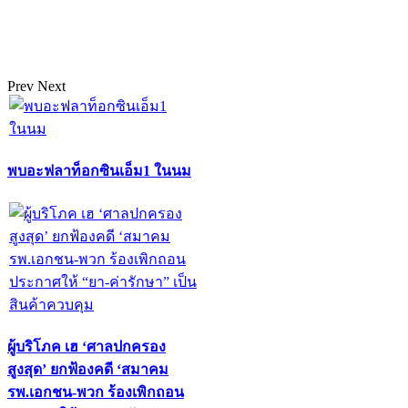
Prev
Next
พบอะฟลาท็อกซินเอ็ม1 ในนม
ผู้บริโภค เฮ ‘ศาลปกครอง
สูงสุด’ ยกฟ้องคดี ‘สมาคม
รพ.เอกชน-พวก ร้องเพิกถอน