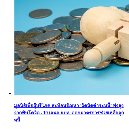
มูลนิธิเพื่อผู้บริโภค สะท้อนปัญหา ‘ผิดนัดชำระหนี้’ พุ่งสูง
จากพิษโควิด - 19 เสนอ ธปท. ออกมาตรการช่วยเหลือลูก
หนี้