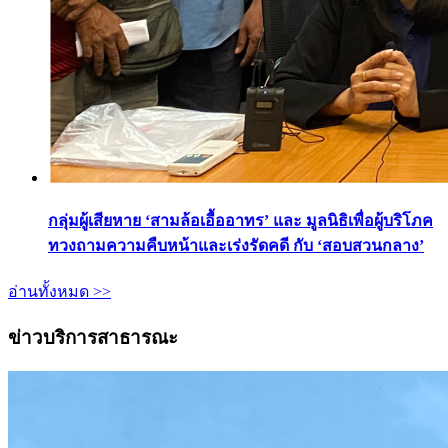
กลุ่มผู้เสียหาย ‘สามล้อเอื้ออาทร’ และ มูลนิธิเพื่อผู้บริโภค
ทวงถามความคืบหน้าและเร่งรัดคดี กับ ‘สอบสวนกลาง’
อ่านทั้งหมด >>
ข่าวบริการสาธารณะ