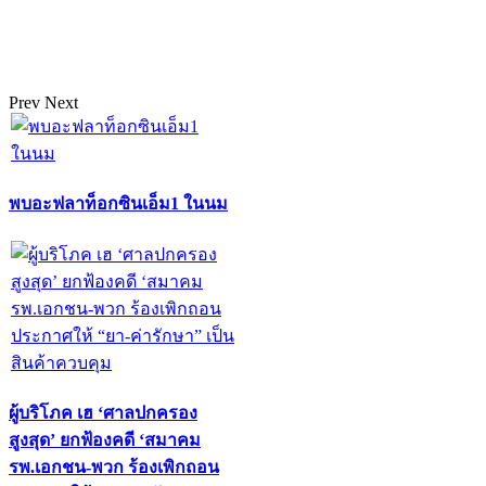
Prev
Next
พบอะฟลาท็อกซินเอ็ม1 ในนม
ผู้บริโภค เฮ ‘ศาลปกครอง
สูงสุด’ ยกฟ้องคดี ‘สมาคม
รพ.เอกชน-พวก ร้องเพิกถอน