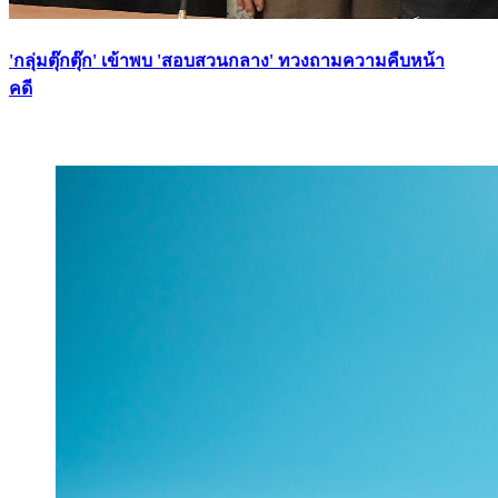
'กลุ่มตุ๊กตุ๊ก' เข้าพบ 'สอบสวนกลาง' ทวงถามความคืบหน้า
คดี