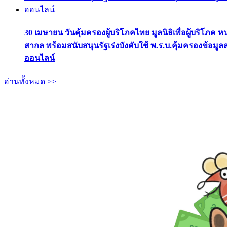
30 เมษายน วันคุ้มครองผู้บริโภคไทย มูลนิธิเพื่อผู้บริโภค ห
สากล พร้อมสนับสนุนรัฐเร่งบังคับใช้ พ.ร.บ.คุ้มครองข้อมู
ออนไลน์
อ่านทั้งหมด >>