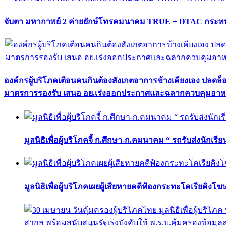
จับตา มหากาพย์ 2 ค่ายยักษ์โทรคมนาคม TRUE + DTAC กระทบ
องค์กรผู้บริโภคเตือนคนกินต้องสังเกตอาการข้างเคียงเอง ปลดล
มาตรการรองรับ เสนอ อย.เร่งออกประกาศและฉลากควบคุมอา
มูลนิธิเพื่อผู้บริโภคจี้ ก.ศึกษา-ก.คมนาคม “ รถรับส่งนักเร
มูลนิธิเพื่อผู้บริโภคเผยผู้เสียหายคดีฟ้องกระทะโคเรียคิงโ