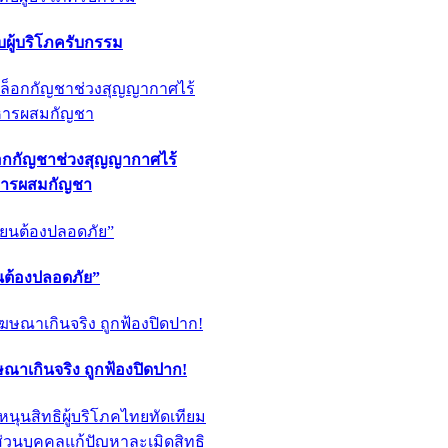
ผู้บริโภครับกรรม
็อกกัญชาช่วงสุญญากาศไร้
หารผสมกัญชา
ียนต้องปลอดภัย”
ฆษณาเกินจริง ถูกฟ้องปิดปาก!