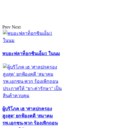
Prev
Next
พบอะฟลาท็อกซินเอ็ม1 ในนม
ผู้บริโภค เฮ ‘ศาลปกครอง
สูงสุด’ ยกฟ้องคดี ‘สมาคม
รพ.เอกชน-พวก ร้องเพิกถอน