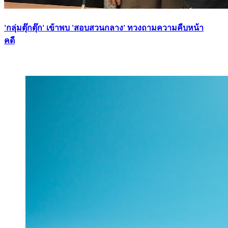
'กลุ่มตุ๊กตุ๊ก' เข้าพบ 'สอบสวนกลาง' ทวงถามความคืบหน้า
คดี