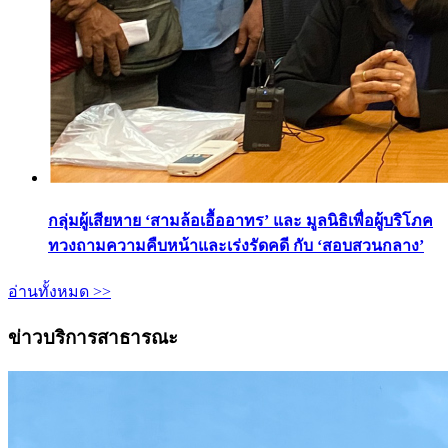
กลุ่มผู้เสียหาย ‘สามล้อเอื้ออาทร’ และ มูลนิธิเพื่อผู้บริโภค
ทวงถามความคืบหน้าและเร่งรัดคดี กับ ‘สอบสวนกลาง’
อ่านทั้งหมด >>
ข่าวบริการสาธารณะ