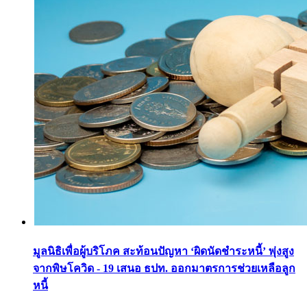
มูลนิธิเพื่อผู้บริโภค สะท้อนปัญหา ‘ผิดนัดชำระหนี้’ พุ่งสูง
จากพิษโควิด - 19 เสนอ ธปท. ออกมาตรการช่วยเหลือลูก
หนี้