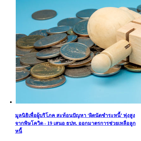
มูลนิธิเพื่อผู้บริโภค สะท้อนปัญหา ‘ผิดนัดชำระหนี้’ พุ่งสูง
จากพิษโควิด - 19 เสนอ ธปท. ออกมาตรการช่วยเหลือลูก
หนี้