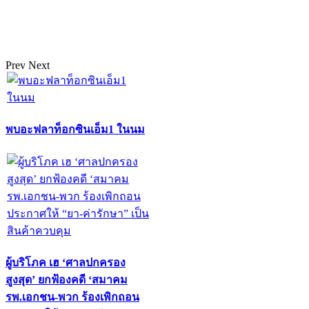
Prev
Next
พบอะฟลาท็อกซินเอ็ม1 ในนม
ผู้บริโภค เฮ ‘ศาลปกครอง
สูงสุด’ ยกฟ้องคดี ‘สมาคม
รพ.เอกชน-พวก ร้องเพิกถอน