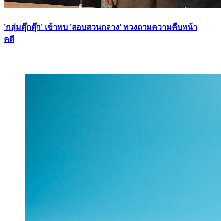
'กลุ่มตุ๊กตุ๊ก' เข้าพบ 'สอบสวนกลาง' ทวงถามความคืบหน้า
คดี