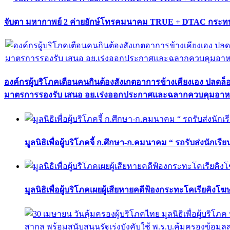
จับตา มหากาพย์ 2 ค่ายยักษ์โทรคมนาคม TRUE + DTAC กระทบ
องค์กรผู้บริโภคเตือนคนกินต้องสังเกตอาการข้างเคียงเอง ปลดล
มาตรการรองรับ เสนอ อย.เร่งออกประกาศและฉลากควบคุมอา
มูลนิธิเพื่อผู้บริโภคจี้ ก.ศึกษา-ก.คมนาคม “ รถรับส่งนักเร
มูลนิธิเพื่อผู้บริโภคเผยผู้เสียหายคดีฟ้องกระทะโคเรียคิงโ