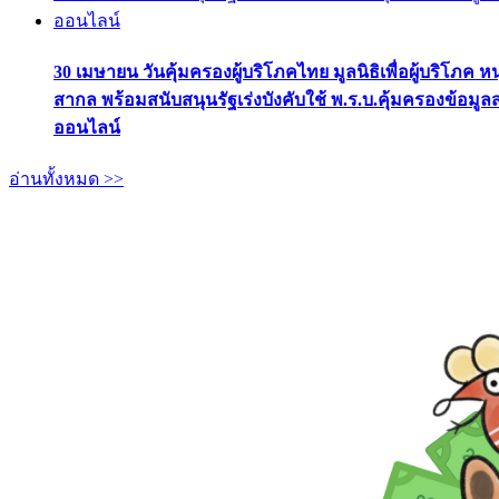
30 เมษายน วันคุ้มครองผู้บริโภคไทย มูลนิธิเพื่อผู้บริโภค ห
สากล พร้อมสนับสนุนรัฐเร่งบังคับใช้ พ.ร.บ.คุ้มครองข้อมู
ออนไลน์
อ่านทั้งหมด >>