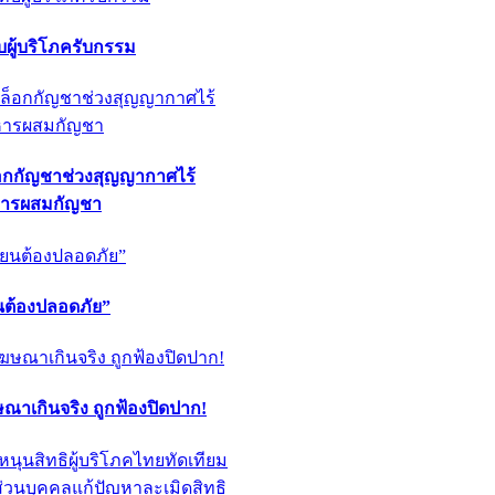
ผู้บริโภครับกรรม
็อกกัญชาช่วงสุญญากาศไร้
หารผสมกัญชา
ียนต้องปลอดภัย”
ฆษณาเกินจริง ถูกฟ้องปิดปาก!