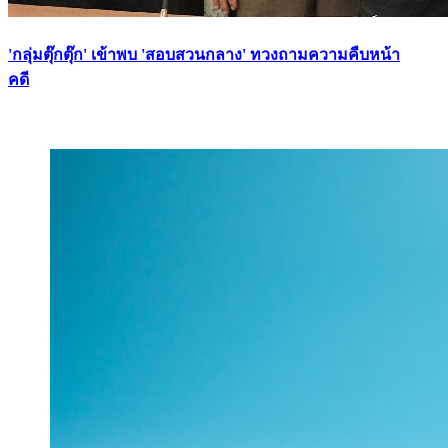
'กลุ่มตุ๊กตุ๊ก' เข้าพบ 'สอบสวนกลาง' ทวงถามความคืบหน้า
คดี