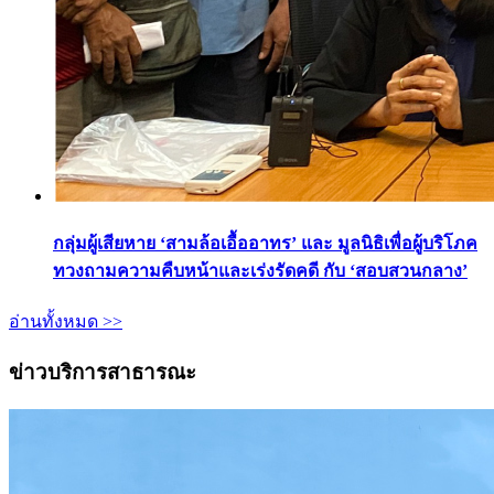
กลุ่มผู้เสียหาย ‘สามล้อเอื้ออาทร’ และ มูลนิธิเพื่อผู้บริโภค
ทวงถามความคืบหน้าและเร่งรัดคดี กับ ‘สอบสวนกลาง’
อ่านทั้งหมด >>
ข่าวบริการสาธารณะ