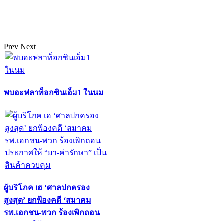
Prev
Next
พบอะฟลาท็อกซินเอ็ม1 ในนม
ผู้บริโภค เฮ ‘ศาลปกครอง
สูงสุด’ ยกฟ้องคดี ‘สมาคม
รพ.เอกชน-พวก ร้องเพิกถอน