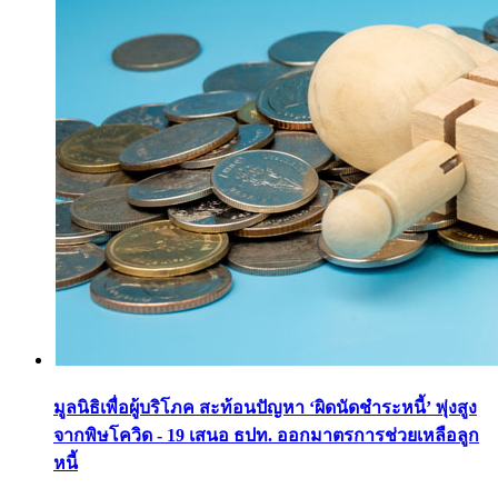
มูลนิธิเพื่อผู้บริโภค สะท้อนปัญหา ‘ผิดนัดชำระหนี้’ พุ่งสูง
จากพิษโควิด - 19 เสนอ ธปท. ออกมาตรการช่วยเหลือลูก
หนี้