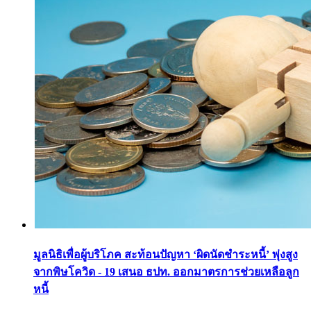
มูลนิธิเพื่อผู้บริโภค สะท้อนปัญหา ‘ผิดนัดชำระหนี้’ พุ่งสูง
จากพิษโควิด - 19 เสนอ ธปท. ออกมาตรการช่วยเหลือลูก
หนี้