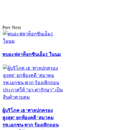
Prev
Next
พบอะฟลาท็อกซินเอ็ม1 ในนม
ผู้บริโภค เฮ ‘ศาลปกครอง
สูงสุด’ ยกฟ้องคดี ‘สมาคม
รพ.เอกชน-พวก ร้องเพิกถอน