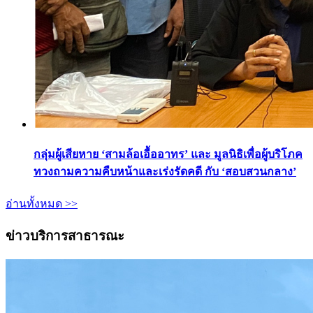
กลุ่มผู้เสียหาย ‘สามล้อเอื้ออาทร’ และ มูลนิธิเพื่อผู้บริโภค
ทวงถามความคืบหน้าและเร่งรัดคดี กับ ‘สอบสวนกลาง’
อ่านทั้งหมด >>
ข่าวบริการสาธารณะ