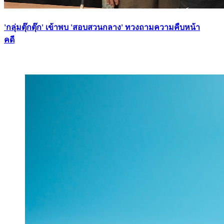
'กลุ่มตุ๊กตุ๊ก' เข้าพบ 'สอบสวนกลาง' ทวงถามความคืบหน้า
คดี