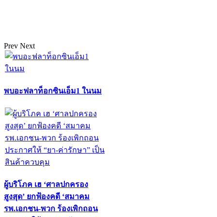
Prev
Next
พบอะฟลาท็อกซินเอ็ม1 ในนม
ผู้บริโภค เฮ ‘ศาลปกครอง
สูงสุด’ ยกฟ้องคดี ‘สมาคม
รพ.เอกชน-พวก ร้องเพิกถอน