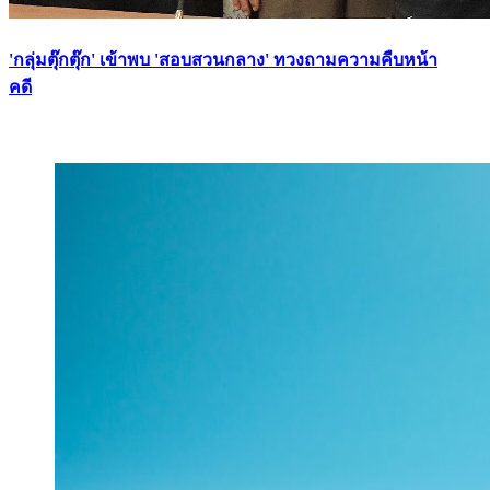
'กลุ่มตุ๊กตุ๊ก' เข้าพบ 'สอบสวนกลาง' ทวงถามความคืบหน้า
คดี