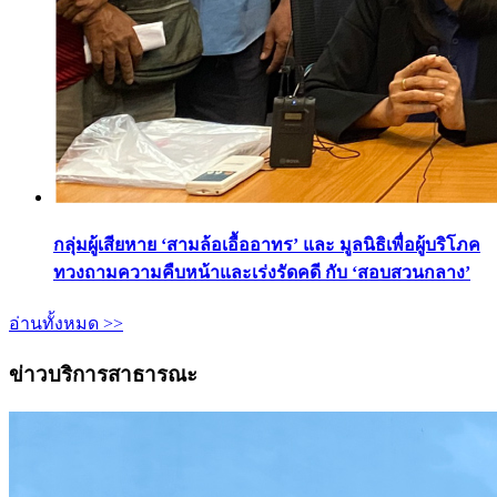
กลุ่มผู้เสียหาย ‘สามล้อเอื้ออาทร’ และ มูลนิธิเพื่อผู้บริโภค
ทวงถามความคืบหน้าและเร่งรัดคดี กับ ‘สอบสวนกลาง’
อ่านทั้งหมด >>
ข่าวบริการสาธารณะ