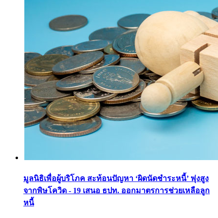
มูลนิธิเพื่อผู้บริโภค สะท้อนปัญหา ‘ผิดนัดชำระหนี้’ พุ่งสูง
จากพิษโควิด - 19 เสนอ ธปท. ออกมาตรการช่วยเหลือลูก
หนี้