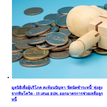
มูลนิธิเพื่อผู้บริโภค สะท้อนปัญหา ‘ผิดนัดชำระหนี้’ พุ่งสูง
จากพิษโควิด - 19 เสนอ ธปท. ออกมาตรการช่วยเหลือลูก
หนี้