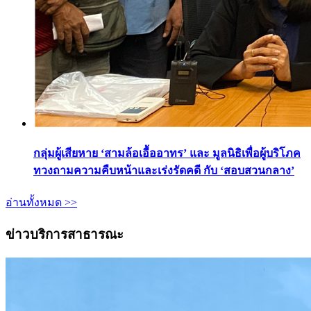
กลุ่มผู้เสียหาย ‘สามล้อเอื้ออาทร’ และ มูลนิธิเพื่อผู้บริโภค
ทวงถามความคืบหน้าและเร่งรัดคดี กับ ‘สอบสวนกลาง’
อ่านทั้งหมด >>
ข่าวบริการสาธารณะ