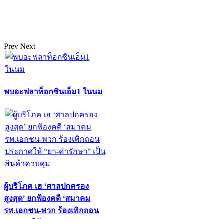
Prev
Next
พบอะฟลาท็อกซินเอ็ม1 ในนม
ผู้บริโภค เฮ ‘ศาลปกครอง
สูงสุด’ ยกฟ้องคดี ‘สมาคม
รพ.เอกชน-พวก ร้องเพิกถอน