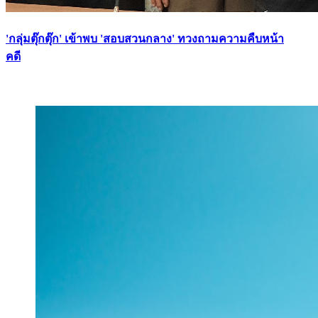
'กลุ่มตุ๊กตุ๊ก' เข้าพบ 'สอบสวนกลาง' ทวงถามความคืบหน้า
คดี