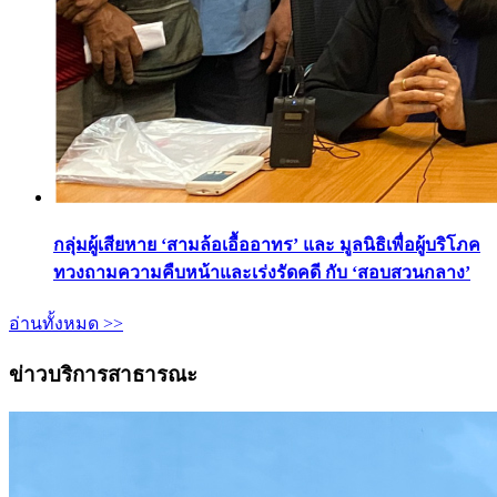
กลุ่มผู้เสียหาย ‘สามล้อเอื้ออาทร’ และ มูลนิธิเพื่อผู้บริโภค
ทวงถามความคืบหน้าและเร่งรัดคดี กับ ‘สอบสวนกลาง’
อ่านทั้งหมด >>
ข่าวบริการสาธารณะ