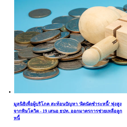
มูลนิธิเพื่อผู้บริโภค สะท้อนปัญหา ‘ผิดนัดชำระหนี้’ พุ่งสูง
จากพิษโควิด - 19 เสนอ ธปท. ออกมาตรการช่วยเหลือลูก
หนี้