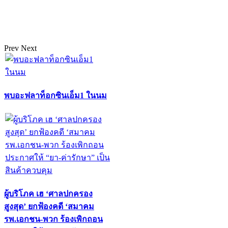
Prev
Next
พบอะฟลาท็อกซินเอ็ม1 ในนม
ผู้บริโภค เฮ ‘ศาลปกครอง
สูงสุด’ ยกฟ้องคดี ‘สมาคม
รพ.เอกชน-พวก ร้องเพิกถอน