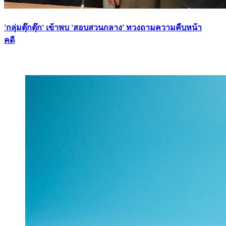
'กลุ่มตุ๊กตุ๊ก' เข้าพบ 'สอบสวนกลาง' ทวงถามความคืบหน้า
คดี