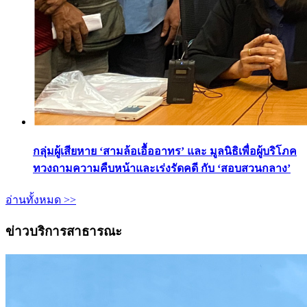
กลุ่มผู้เสียหาย ‘สามล้อเอื้ออาทร’ และ มูลนิธิเพื่อผู้บริโภค
ทวงถามความคืบหน้าและเร่งรัดคดี กับ ‘สอบสวนกลาง’
อ่านทั้งหมด >>
ข่าวบริการสาธารณะ