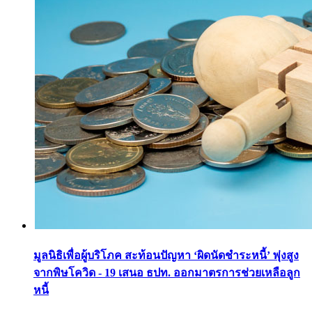
มูลนิธิเพื่อผู้บริโภค สะท้อนปัญหา ‘ผิดนัดชำระหนี้’ พุ่งสูง
จากพิษโควิด - 19 เสนอ ธปท. ออกมาตรการช่วยเหลือลูก
หนี้