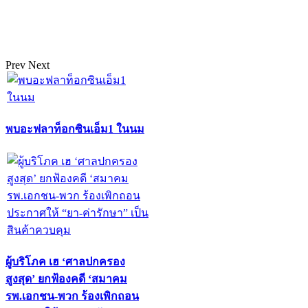
Prev
Next
พบอะฟลาท็อกซินเอ็ม1 ในนม
ผู้บริโภค เฮ ‘ศาลปกครอง
สูงสุด’ ยกฟ้องคดี ‘สมาคม
รพ.เอกชน-พวก ร้องเพิกถอน