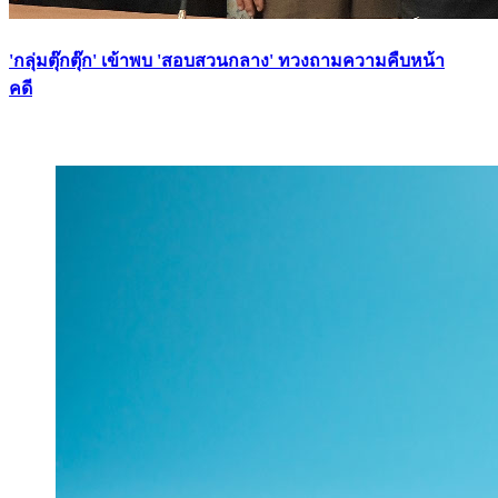
'กลุ่มตุ๊กตุ๊ก' เข้าพบ 'สอบสวนกลาง' ทวงถามความคืบหน้า
คดี