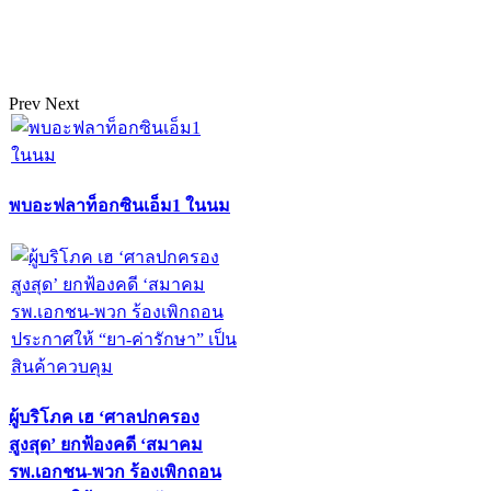
Prev
Next
พบอะฟลาท็อกซินเอ็ม1 ในนม
ผู้บริโภค เฮ ‘ศาลปกครอง
สูงสุด’ ยกฟ้องคดี ‘สมาคม
รพ.เอกชน-พวก ร้องเพิกถอน