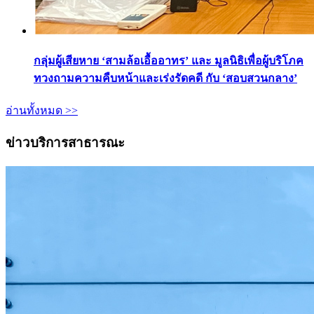
กลุ่มผู้เสียหาย ‘สามล้อเอื้ออาทร’ และ มูลนิธิเพื่อผู้บริโภค
ทวงถามความคืบหน้าและเร่งรัดคดี กับ ‘สอบสวนกลาง’
อ่านทั้งหมด >>
ข่าวบริการสาธารณะ