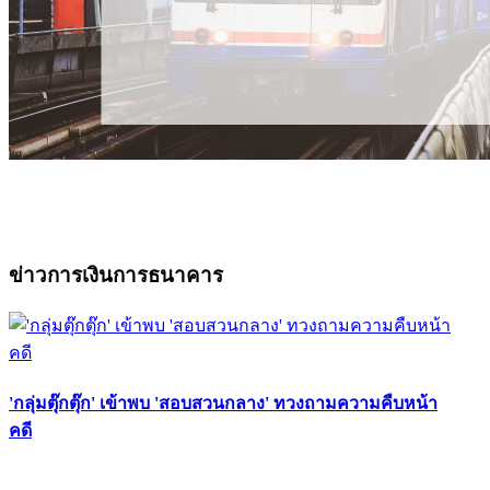
ข่าวการเงินการธนาคาร
'กลุ่มตุ๊กตุ๊ก' เข้าพบ 'สอบสวนกลาง' ทวงถามความคืบหน้า
คดี