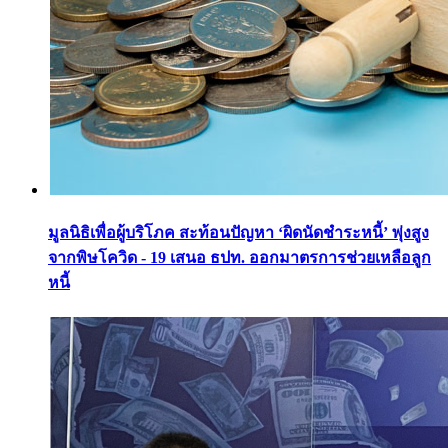
มูลนิธิเพื่อผู้บริโภค สะท้อนปัญหา ‘ผิดนัดชำระหนี้’ พุ่งสูง
จากพิษโควิด - 19 เสนอ ธปท. ออกมาตรการช่วยเหลือลูก
หนี้