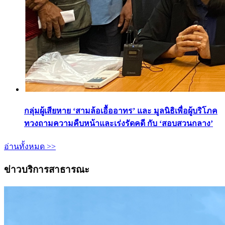
กลุ่มผู้เสียหาย ‘สามล้อเอื้ออาทร’ และ มูลนิธิเพื่อผู้บริโภค
ทวงถามความคืบหน้าและเร่งรัดคดี กับ ‘สอบสวนกลาง’
อ่านทั้งหมด >>
ข่าวบริการสาธารณะ