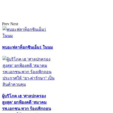
Prev
Next
พบอะฟลาท็อกซินเอ็ม1 ในนม
ผู้บริโภค เฮ ‘ศาลปกครอง
สูงสุด’ ยกฟ้องคดี ‘สมาคม
รพ.เอกชน-พวก ร้องเพิกถอน