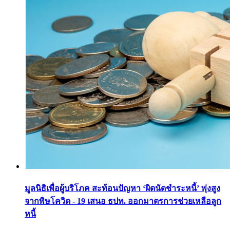
มูลนิธิเพื่อผู้บริโภค สะท้อนปัญหา ‘ผิดนัดชำระหนี้’ พุ่งสูง
จากพิษโควิด - 19 เสนอ ธปท. ออกมาตรการช่วยเหลือลูก
หนี้