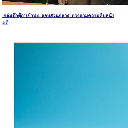
'กลุ่มตุ๊กตุ๊ก' เข้าพบ 'สอบสวนกลาง' ทวงถามความคืบหน้า
คดี