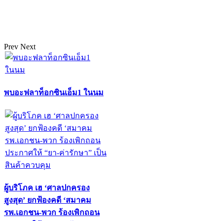
Prev
Next
พบอะฟลาท็อกซินเอ็ม1 ในนม
ผู้บริโภค เฮ ‘ศาลปกครอง
สูงสุด’ ยกฟ้องคดี ‘สมาคม
รพ.เอกชน-พวก ร้องเพิกถอน