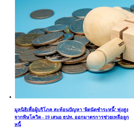
มูลนิธิเพื่อผู้บริโภค สะท้อนปัญหา ‘ผิดนัดชำระหนี้’ พุ่งสูง
จากพิษโควิด - 19 เสนอ ธปท. ออกมาตรการช่วยเหลือลูก
หนี้