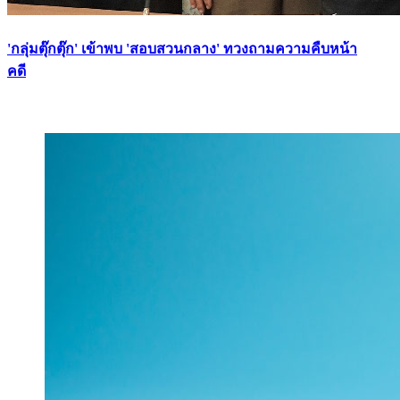
'กลุ่มตุ๊กตุ๊ก' เข้าพบ 'สอบสวนกลาง' ทวงถามความคืบหน้า
คดี