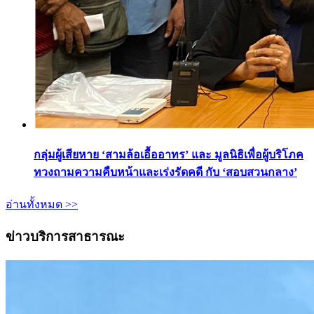
กลุ่มผู้เสียหาย ‘สามล้อเอื้ออาทร’ และ มูลนิธิเพื่อผู้บริโภค
ทวงถามความคืบหน้าและเร่งรัดคดี กับ ‘สอบสวนกลาง’
อ่านทั้งหมด >>
ข่าวบริการสาธารณะ