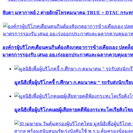
จับตา มหากาพย์ 2 ค่ายยักษ์โทรคมนาคม TRUE + DTAC กระทบ
องค์กรผู้บริโภคเตือนคนกินต้องสังเกตอาการข้างเคียงเอง ปลดล
มาตรการรองรับ เสนอ อย.เร่งออกประกาศและฉลากควบคุมอา
มูลนิธิเพื่อผู้บริโภคจี้ ก.ศึกษา-ก.คมนาคม “ รถรับส่งนักเร
มูลนิธิเพื่อผู้บริโภคเผยผู้เสียหายคดีฟ้องกระทะโคเรียคิงโ