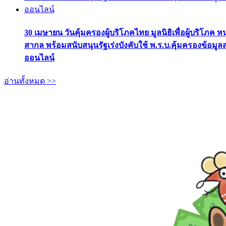
30 เมษายน วันคุ้มครองผู้บริโภคไทย มูลนิธิเพื่อผู้บริโภค ห
สากล พร้อมสนับสนุนรัฐเร่งบังคับใช้ พ.ร.บ.คุ้มครองข้อมู
ออนไลน์
อ่านทั้งหมด >>