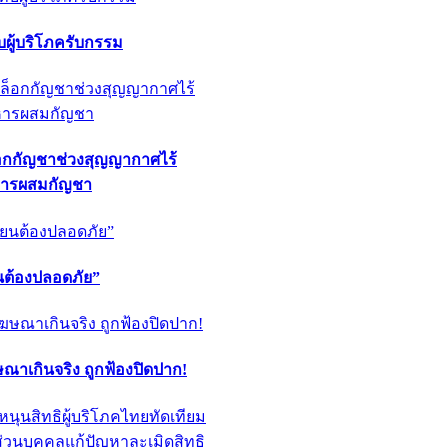
ผู้บริโภครับกรรม
็อกกัญชาช่วงสุญญากาศไร้
หารผสมกัญชา
ียนต้องปลอดภัย”
ฆษณาเกินจริง ถูกฟ้องปิดปาก!