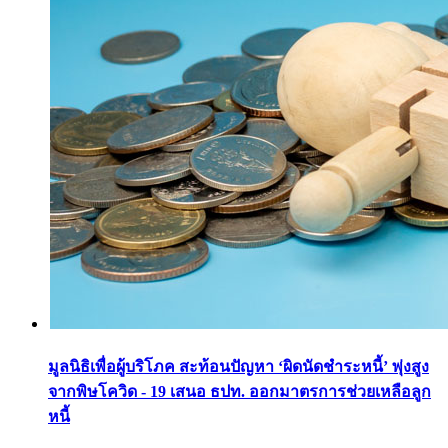
มูลนิธิเพื่อผู้บริโภค สะท้อนปัญหา ‘ผิดนัดชำระหนี้’ พุ่งสูง
จากพิษโควิด - 19 เสนอ ธปท. ออกมาตรการช่วยเหลือลูก
หนี้