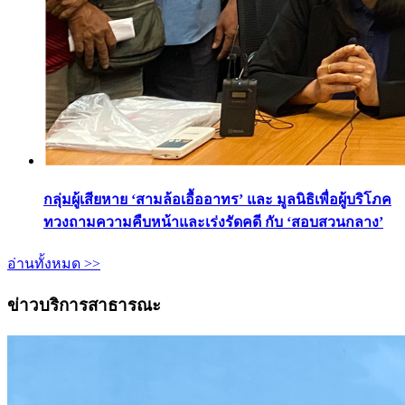
กลุ่มผู้เสียหาย ‘สามล้อเอื้ออาทร’ และ มูลนิธิเพื่อผู้บริโภค
ทวงถามความคืบหน้าและเร่งรัดคดี กับ ‘สอบสวนกลาง’
อ่านทั้งหมด >>
ข่าวบริการสาธารณะ