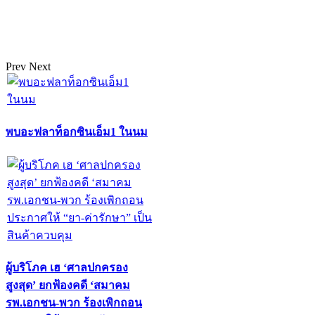
Prev
Next
พบอะฟลาท็อกซินเอ็ม1 ในนม
ผู้บริโภค เฮ ‘ศาลปกครอง
สูงสุด’ ยกฟ้องคดี ‘สมาคม
รพ.เอกชน-พวก ร้องเพิกถอน