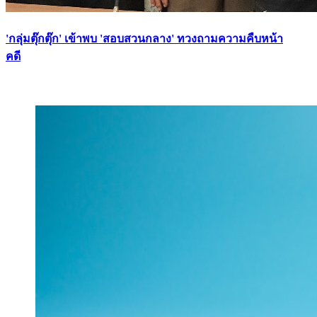
'กลุ่มตุ๊กตุ๊ก' เข้าพบ 'สอบสวนกลาง' ทวงถามความคืบหน้า
คดี