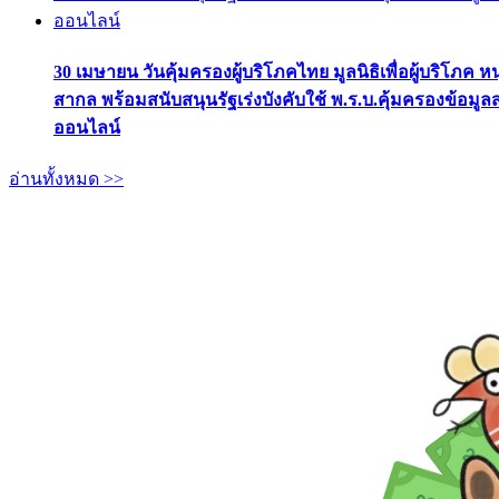
30 เมษายน วันคุ้มครองผู้บริโภคไทย มูลนิธิเพื่อผู้บริโภค ห
สากล พร้อมสนับสนุนรัฐเร่งบังคับใช้ พ.ร.บ.คุ้มครองข้อมู
ออนไลน์
อ่านทั้งหมด >>