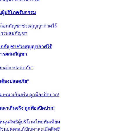
ผู้บริโภครับกรรม
็อกกัญชาช่วงสุญญากาศไร้
หารผสมกัญชา
ียนต้องปลอดภัย”
ฆษณาเกินจริง ถูกฟ้องปิดปาก!