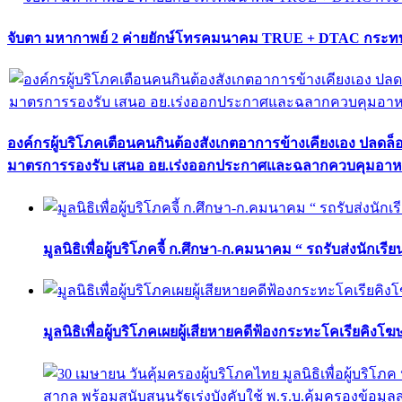
จับตา มหากาพย์ 2 ค่ายยักษ์โทรคมนาคม TRUE + DTAC กระทบ
องค์กรผู้บริโภคเตือนคนกินต้องสังเกตอาการข้างเคียงเอง ปลดล
มาตรการรองรับ เสนอ อย.เร่งออกประกาศและฉลากควบคุมอา
มูลนิธิเพื่อผู้บริโภคจี้ ก.ศึกษา-ก.คมนาคม “ รถรับส่งนักเร
มูลนิธิเพื่อผู้บริโภคเผยผู้เสียหายคดีฟ้องกระทะโคเรียคิงโ