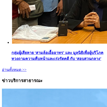
กลุ่มผู้เสียหาย ‘สามล้อเอื้ออาทร’ และ มูลนิธิเพื่อผู้บริโภค
ทวงถามความคืบหน้าและเร่งรัดคดี กับ ‘สอบสวนกลาง’
อ่านทั้งหมด >>
ข่าวบริการสาธารณะ