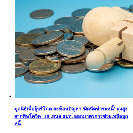
มูลนิธิเพื่อผู้บริโภค สะท้อนปัญหา ‘ผิดนัดชำระหนี้’ พุ่งสูง
จากพิษโควิด - 19 เสนอ ธปท. ออกมาตรการช่วยเหลือลูก
หนี้