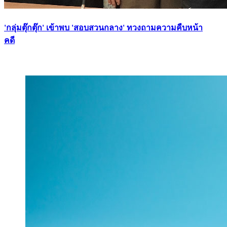
'กลุ่มตุ๊กตุ๊ก' เข้าพบ 'สอบสวนกลาง' ทวงถามความคืบหน้า
คดี