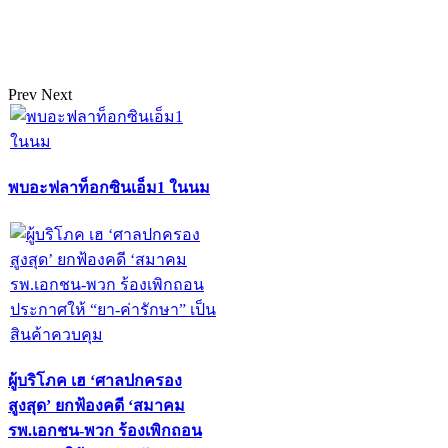
Prev
Next
พบอะฟลาท็อกซินเอ็ม1 ในนม
ผู้บริโภค เฮ ‘ศาลปกครอง
สูงสุด’ ยกฟ้องคดี ‘สมาคม
รพ.เอกชน-พวก ร้องเพิกถอน