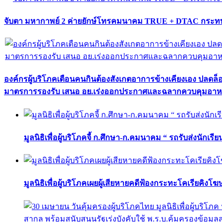
จับตา มหากาพย์ 2 ค่ายยักษ์โทรคมนาคม TRUE + DTAC กระทบ
องค์กรผู้บริโภคเตือนคนกินต้องสังเกตอาการข้างเคียงเอง ปลดล
มาตรการรองรับ เสนอ อย.เร่งออกประกาศและฉลากควบคุมอา
มูลนิธิเพื่อผู้บริโภคจี้ ก.ศึกษา-ก.คมนาคม “ รถรับส่งนักเร
มูลนิธิเพื่อผู้บริโภคเผยผู้เสียหายคดีฟ้องกระทะโคเรียคิงโ