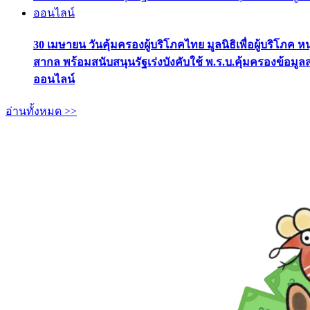
30 เมษายน วันคุ้มครองผู้บริโภคไทย มูลนิธิเพื่อผู้บริโภค ห
สากล พร้อมสนับสนุนรัฐเร่งบังคับใช้ พ.ร.บ.คุ้มครองข้อมู
ออนไลน์
อ่านทั้งหมด >>