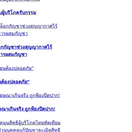
ผู้บริโภครับกรรม
็อกกัญชาช่วงสุญญากาศไร้
หารผสมกัญชา
ียนต้องปลอดภัย”
ฆษณาเกินจริง ถูกฟ้องปิดปาก!