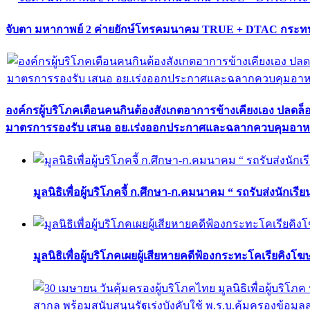
จับตา มหากาพย์ 2 ค่ายยักษ์โทรคมนาคม TRUE + DTAC กระทบ
องค์กรผู้บริโภคเตือนคนกินต้องสังเกตอาการข้างเคียงเอง ปลดล
มาตรการรองรับ เสนอ อย.เร่งออกประกาศและฉลากควบคุมอา
มูลนิธิเพื่อผู้บริโภคจี้ ก.ศึกษา-ก.คมนาคม “ รถรับส่งนักเร
มูลนิธิเพื่อผู้บริโภคเผยผู้เสียหายคดีฟ้องกระทะโคเรียคิงโ