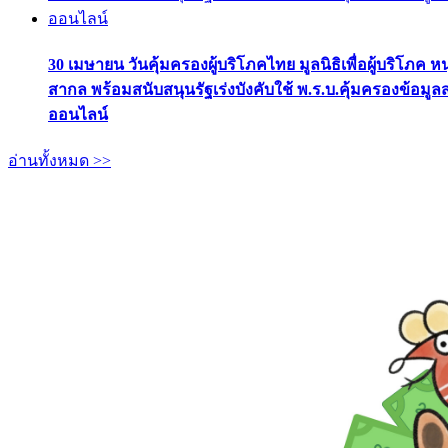
30 เมษายน วันคุ้มครองผู้บริโภคไทย มูลนิธิเพื่อผู้บริโภค ห
สากล พร้อมสนับสนุนรัฐเร่งบังคับใช้ พ.ร.บ.คุ้มครองข้อมู
ออนไลน์
อ่านทั้งหมด >>