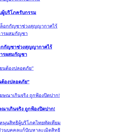
ผู้บริโภครับกรรม
็อกกัญชาช่วงสุญญากาศไร้
หารผสมกัญชา
ียนต้องปลอดภัย”
ฆษณาเกินจริง ถูกฟ้องปิดปาก!