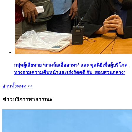
กลุ่มผู้เสียหาย ‘สามล้อเอื้ออาทร’ และ มูลนิธิเพื่อผู้บริโภค
ทวงถามความคืบหน้าและเร่งรัดคดี กับ ‘สอบสวนกลาง’
อ่านทั้งหมด >>
ข่าวบริการสาธารณะ