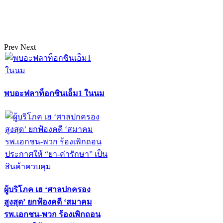
Prev
Next
พบอะฟลาท็อกซินเอ็ม1 ในนม
ผู้บริโภค เฮ ‘ศาลปกครอง
สูงสุด’ ยกฟ้องคดี ‘สมาคม
รพ.เอกชน-พวก ร้องเพิกถอน