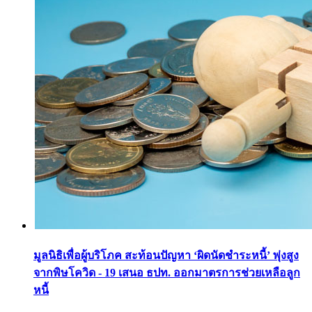
มูลนิธิเพื่อผู้บริโภค สะท้อนปัญหา ‘ผิดนัดชำระหนี้’ พุ่งสูง
จากพิษโควิด - 19 เสนอ ธปท. ออกมาตรการช่วยเหลือลูก
หนี้