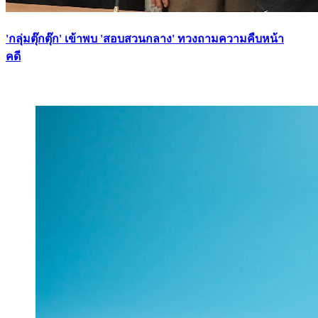
'กลุ่มตุ๊กตุ๊ก' เข้าพบ 'สอบสวนกลาง' ทวงถามความคืบหน้า
คดี