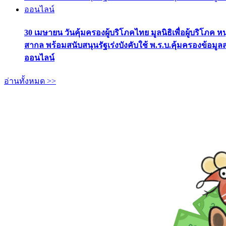
30 เมษายน วันคุ้มครองผู้บริโภคไทย มูลนิธิเพื่อผู้บริโภค ห
สากล พร้อมสนับสนุนรัฐเร่งบังคับใช้ พ.ร.บ.คุ้มครองข้อมู
ออนไลน์
อ่านทั้งหมด >>