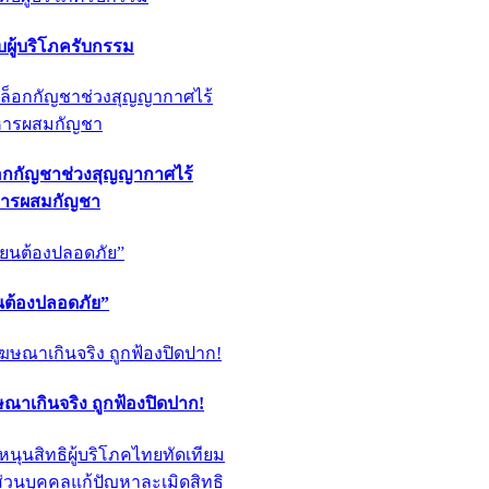
ผู้บริโภครับกรรม
็อกกัญชาช่วงสุญญากาศไร้
หารผสมกัญชา
ียนต้องปลอดภัย”
ฆษณาเกินจริง ถูกฟ้องปิดปาก!