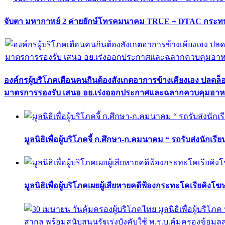
จับตา มหากาพย์ 2 ค่ายยักษ์โทรคมนาคม TRUE + DTAC กระทบ
องค์กรผู้บริโภคเตือนคนกินต้องสังเกตอาการข้างเคียงเอง ปลดล
มาตรการรองรับ เสนอ อย.เร่งออกประกาศและฉลากควบคุมอา
มูลนิธิเพื่อผู้บริโภคจี้ ก.ศึกษา-ก.คมนาคม “ รถรับส่งนักเร
มูลนิธิเพื่อผู้บริโภคเผยผู้เสียหายคดีฟ้องกระทะโคเรียคิงโ