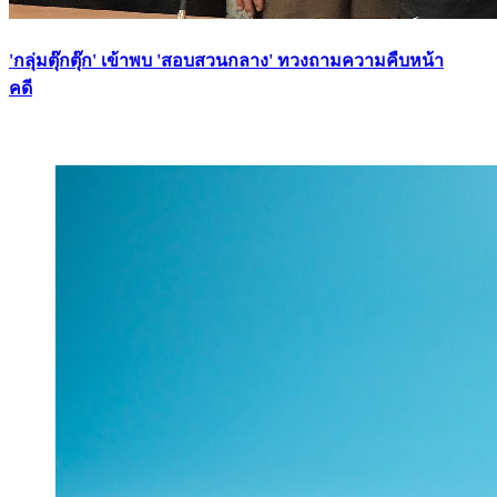
'กลุ่มตุ๊กตุ๊ก' เข้าพบ 'สอบสวนกลาง' ทวงถามความคืบหน้า
คดี