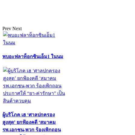
Prev
Next
พบอะฟลาท็อกซินเอ็ม1 ในนม
ผู้บริโภค เฮ ‘ศาลปกครอง
สูงสุด’ ยกฟ้องคดี ‘สมาคม
รพ.เอกชน-พวก ร้องเพิกถอน