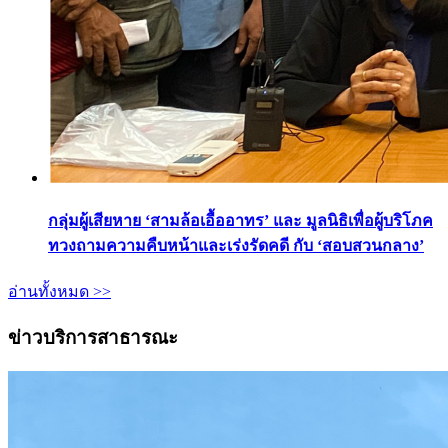
กลุ่มผู้เสียหาย ‘สามล้อเอื้ออาทร’ และ มูลนิธิเพื่อผู้บริโภค
ทวงถามความคืบหน้าและเร่งรัดคดี กับ ‘สอบสวนกลาง’
อ่านทั้งหมด >>
ข่าวบริการสาธารณะ