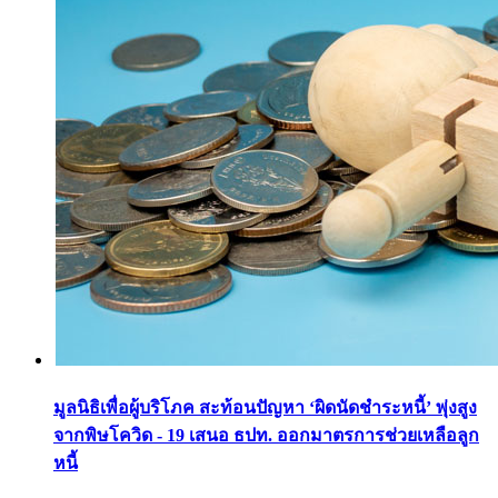
มูลนิธิเพื่อผู้บริโภค สะท้อนปัญหา ‘ผิดนัดชำระหนี้’ พุ่งสูง
จากพิษโควิด - 19 เสนอ ธปท. ออกมาตรการช่วยเหลือลูก
หนี้