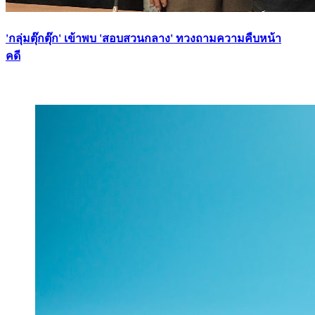
'กลุ่มตุ๊กตุ๊ก' เข้าพบ 'สอบสวนกลาง' ทวงถามความคืบหน้า
คดี