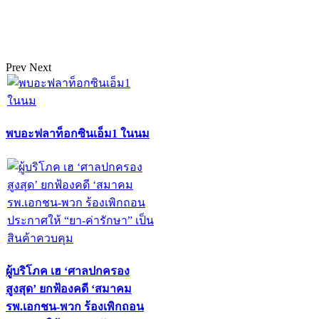
Prev
Next
พบอะฟลาท็อกซินเอ็ม1 ในนม
ผู้บริโภค เฮ ‘ศาลปกครอง
สูงสุด’ ยกฟ้องคดี ‘สมาคม
รพ.เอกชน-พวก ร้องเพิกถอน