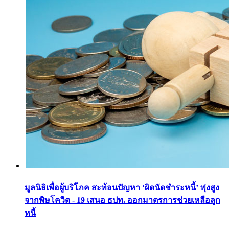
มูลนิธิเพื่อผู้บริโภค สะท้อนปัญหา ‘ผิดนัดชำระหนี้’ พุ่งสูง
จากพิษโควิด - 19 เสนอ ธปท. ออกมาตรการช่วยเหลือลูก
หนี้