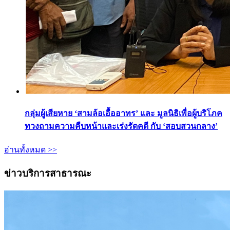
กลุ่มผู้เสียหาย ‘สามล้อเอื้ออาทร’ และ มูลนิธิเพื่อผู้บริโภค
ทวงถามความคืบหน้าและเร่งรัดคดี กับ ‘สอบสวนกลาง’
อ่านทั้งหมด >>
ข่าวบริการสาธารณะ