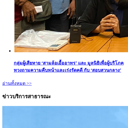
กลุ่มผู้เสียหาย ‘สามล้อเอื้ออาทร’ และ มูลนิธิเพื่อผู้บริโภค
ทวงถามความคืบหน้าและเร่งรัดคดี กับ ‘สอบสวนกลาง’
อ่านทั้งหมด >>
ข่าวบริการสาธารณะ