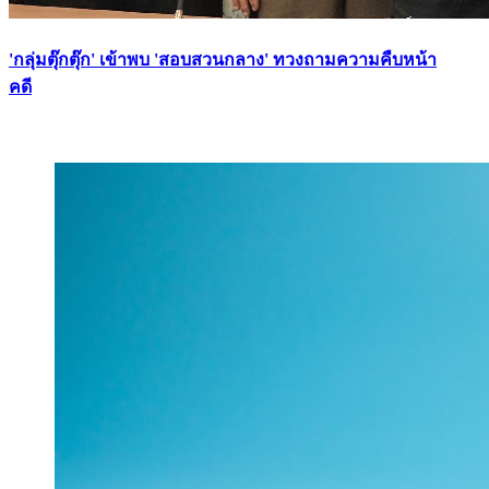
'กลุ่มตุ๊กตุ๊ก' เข้าพบ 'สอบสวนกลาง' ทวงถามความคืบหน้า
คดี