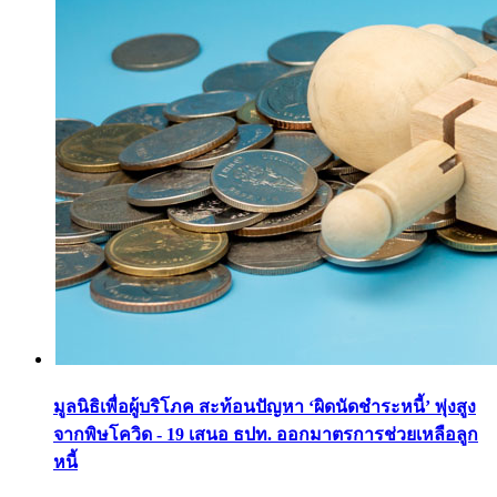
มูลนิธิเพื่อผู้บริโภค สะท้อนปัญหา ‘ผิดนัดชำระหนี้’ พุ่งสูง
จากพิษโควิด - 19 เสนอ ธปท. ออกมาตรการช่วยเหลือลูก
หนี้