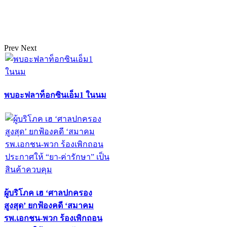
Prev
Next
พบอะฟลาท็อกซินเอ็ม1 ในนม
ผู้บริโภค เฮ ‘ศาลปกครอง
สูงสุด’ ยกฟ้องคดี ‘สมาคม
รพ.เอกชน-พวก ร้องเพิกถอน