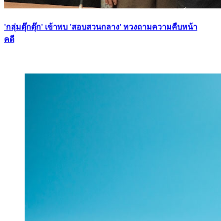
'กลุ่มตุ๊กตุ๊ก' เข้าพบ 'สอบสวนกลาง' ทวงถามความคืบหน้า
คดี