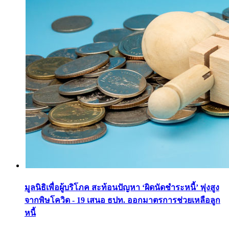
มูลนิธิเพื่อผู้บริโภค สะท้อนปัญหา ‘ผิดนัดชำระหนี้’ พุ่งสูง
จากพิษโควิด - 19 เสนอ ธปท. ออกมาตรการช่วยเหลือลูก
หนี้