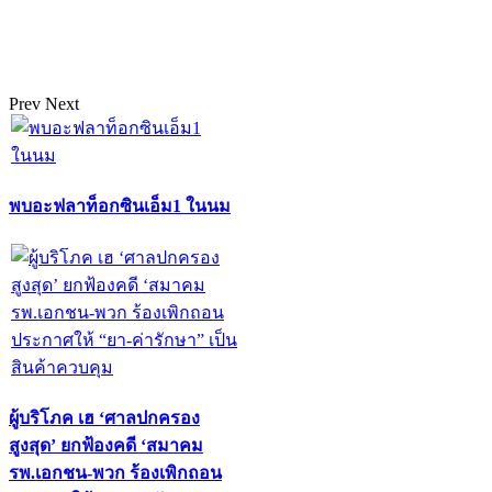
Prev
Next
พบอะฟลาท็อกซินเอ็ม1 ในนม
ผู้บริโภค เฮ ‘ศาลปกครอง
สูงสุด’ ยกฟ้องคดี ‘สมาคม
รพ.เอกชน-พวก ร้องเพิกถอน