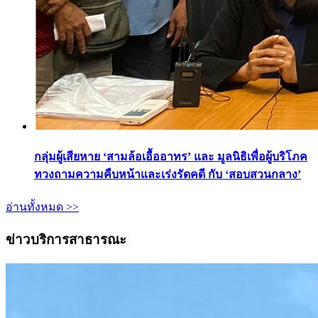
กลุ่มผู้เสียหาย ‘สามล้อเอื้ออาทร’ และ มูลนิธิเพื่อผู้บริโภค
ทวงถามความคืบหน้าและเร่งรัดคดี กับ ‘สอบสวนกลาง’
อ่านทั้งหมด >>
ข่าวบริการสาธารณะ