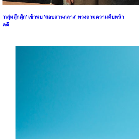
'กลุ่มตุ๊กตุ๊ก' เข้าพบ 'สอบสวนกลาง' ทวงถามความคืบหน้า
คดี