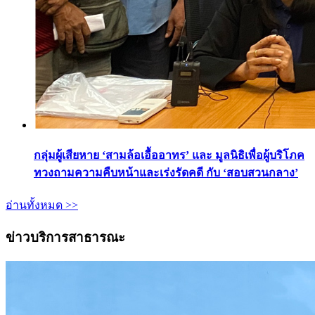
กลุ่มผู้เสียหาย ‘สามล้อเอื้ออาทร’ และ มูลนิธิเพื่อผู้บริโภค
ทวงถามความคืบหน้าและเร่งรัดคดี กับ ‘สอบสวนกลาง’
อ่านทั้งหมด >>
ข่าวบริการสาธารณะ