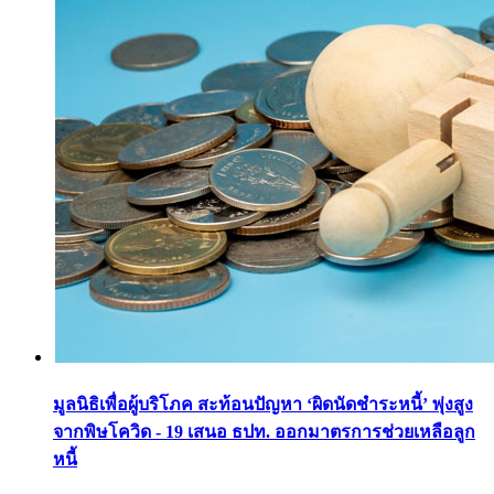
มูลนิธิเพื่อผู้บริโภค สะท้อนปัญหา ‘ผิดนัดชำระหนี้’ พุ่งสูง
จากพิษโควิด - 19 เสนอ ธปท. ออกมาตรการช่วยเหลือลูก
หนี้