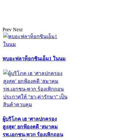
Prev
Next
พบอะฟลาท็อกซินเอ็ม1 ในนม
ผู้บริโภค เฮ ‘ศาลปกครอง
สูงสุด’ ยกฟ้องคดี ‘สมาคม
รพ.เอกชน-พวก ร้องเพิกถอน