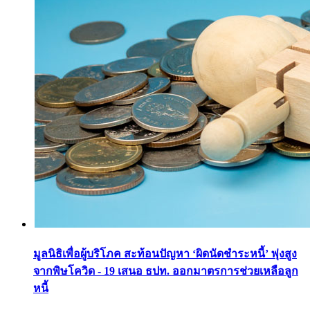
มูลนิธิเพื่อผู้บริโภค สะท้อนปัญหา ‘ผิดนัดชำระหนี้’ พุ่งสูง
จากพิษโควิด - 19 เสนอ ธปท. ออกมาตรการช่วยเหลือลูก
หนี้