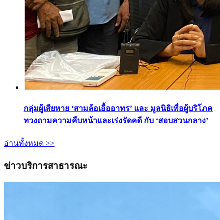
กลุ่มผู้เสียหาย ‘สามล้อเอื้ออาทร’ และ มูลนิธิเพื่อผู้บริโภค
ทวงถามความคืบหน้าและเร่งรัดคดี กับ ‘สอบสวนกลาง’
อ่านทั้งหมด >>
ข่าวบริการสาธารณะ