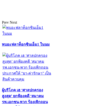
Prev
Next
พบอะฟลาท็อกซินเอ็ม1 ในนม
ผู้บริโภค เฮ ‘ศาลปกครอง
สูงสุด’ ยกฟ้องคดี ‘สมาคม
รพ.เอกชน-พวก ร้องเพิกถอน