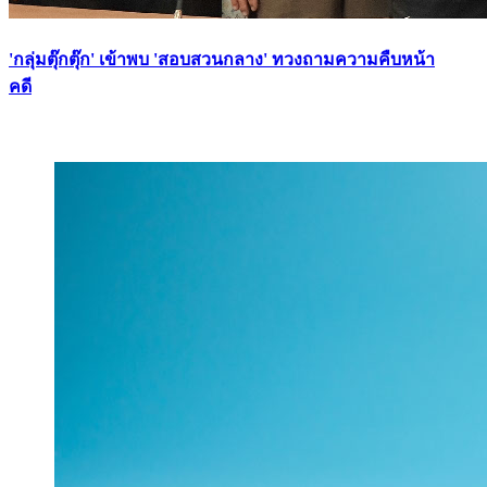
'กลุ่มตุ๊กตุ๊ก' เข้าพบ 'สอบสวนกลาง' ทวงถามความคืบหน้า
คดี