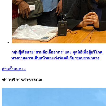
กลุ่มผู้เสียหาย ‘สามล้อเอื้ออาทร’ และ มูลนิธิเพื่อผู้บริโภค
ทวงถามความคืบหน้าและเร่งรัดคดี กับ ‘สอบสวนกลาง’
อ่านทั้งหมด >>
ข่าวบริการสาธารณะ