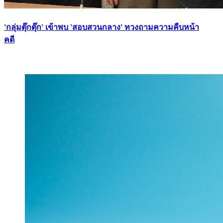
'กลุ่มตุ๊กตุ๊ก' เข้าพบ 'สอบสวนกลาง' ทวงถามความคืบหน้า
คดี