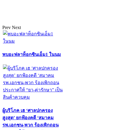
Prev
Next
พบอะฟลาท็อกซินเอ็ม1 ในนม
ผู้บริโภค เฮ ‘ศาลปกครอง
สูงสุด’ ยกฟ้องคดี ‘สมาคม
รพ.เอกชน-พวก ร้องเพิกถอน