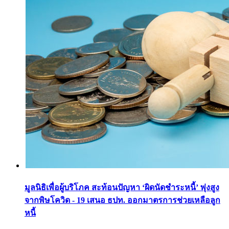
มูลนิธิเพื่อผู้บริโภค สะท้อนปัญหา ‘ผิดนัดชำระหนี้’ พุ่งสูง
จากพิษโควิด - 19 เสนอ ธปท. ออกมาตรการช่วยเหลือลูก
หนี้