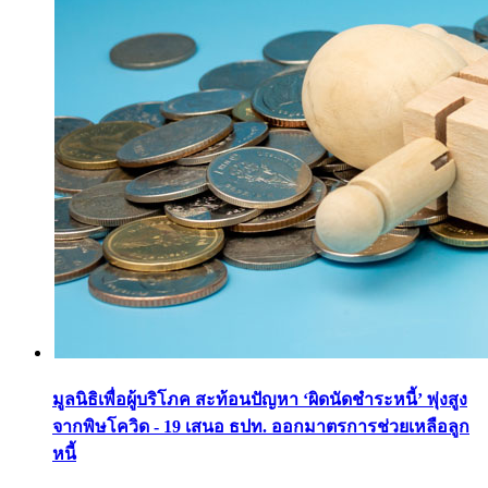
มูลนิธิเพื่อผู้บริโภค สะท้อนปัญหา ‘ผิดนัดชำระหนี้’ พุ่งสูง
จากพิษโควิด - 19 เสนอ ธปท. ออกมาตรการช่วยเหลือลูก
หนี้