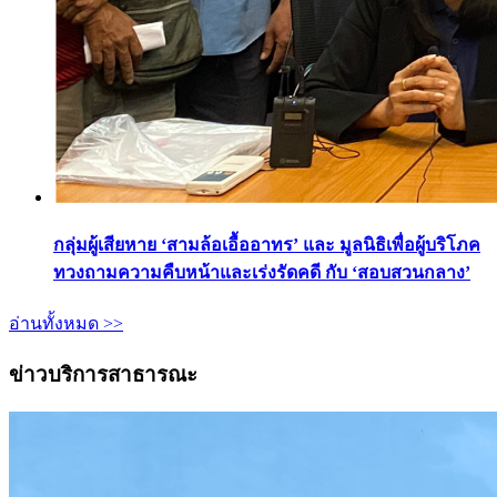
กลุ่มผู้เสียหาย ‘สามล้อเอื้ออาทร’ และ มูลนิธิเพื่อผู้บริโภค
ทวงถามความคืบหน้าและเร่งรัดคดี กับ ‘สอบสวนกลาง’
อ่านทั้งหมด >>
ข่าวบริการสาธารณะ