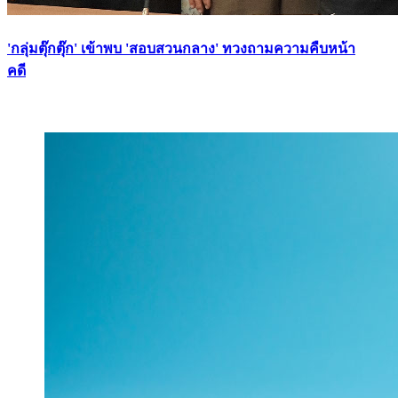
'กลุ่มตุ๊กตุ๊ก' เข้าพบ 'สอบสวนกลาง' ทวงถามความคืบหน้า
คดี