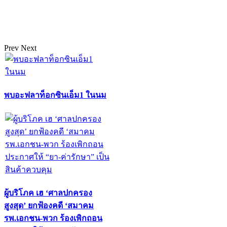
Prev
Next
พบอะฟลาท็อกซินเอ็ม1 ในนม
ผู้บริโภค เฮ ‘ศาลปกครอง
สูงสุด’ ยกฟ้องคดี ‘สมาคม
รพ.เอกชน-พวก ร้องเพิกถอน