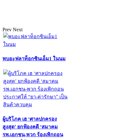
Prev
Next
พบอะฟลาท็อกซินเอ็ม1 ในนม
ผู้บริโภค เฮ ‘ศาลปกครอง
สูงสุด’ ยกฟ้องคดี ‘สมาคม
รพ.เอกชน-พวก ร้องเพิกถอน