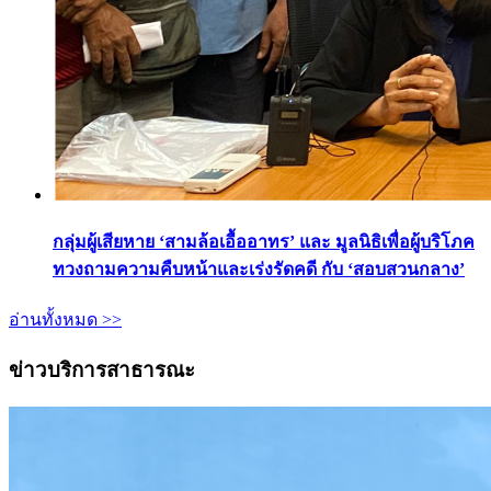
กลุ่มผู้เสียหาย ‘สามล้อเอื้ออาทร’ และ มูลนิธิเพื่อผู้บริโภค
ทวงถามความคืบหน้าและเร่งรัดคดี กับ ‘สอบสวนกลาง’
อ่านทั้งหมด >>
ข่าวบริการสาธารณะ